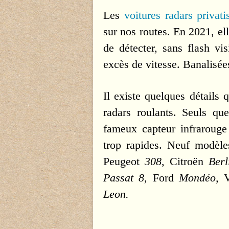
Les
voitures radars privati
sur nos routes. En 2021, el
de détecter, sans flash vi
excès de vitesse. Banalisées
Il existe quelques détails
radars roulants. Seuls qu
fameux capteur infrarouge 
trop rapides. Neuf modèle
Peugeot
308
, Citroën
Berl
Passat 8
, Ford
Mondéo,
V
Leon.