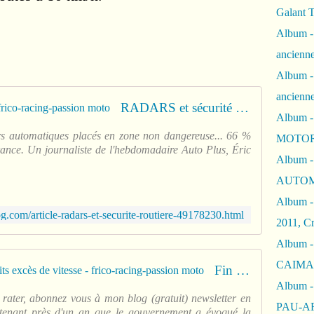
Galant 
Album -
ancienne
Album -
ancienn
RADARS et sécurité routière ? - frico-racing-passion moto
Album -
dars automatiques placés en zone non dangereuse... 66 %
MOTOR
rance. Un journaliste de l'hebdomadaire Auto Plus, Éric
Album -
AUTOM
Album -
og.com/article-radars-et-securite-routiere-49178230.html
2011, Cr
Album - 
CAIMAN 
Fin du retrait de point pour les petits excès de vitesse - frico-racing-passion moto
Album -
 rater, abonnez vous à mon blog (gratuit) newsletter en
PAU-A
ntenant près d'un an que le gouvernement a évoqué la