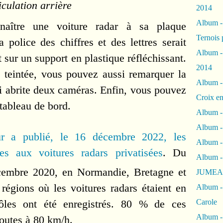
culation arrière
2014
Album 
nnaître une voiture radar à sa plaque
Ternois 
 police des chiffres et des lettres serait
Album -
it sur un support en plastique réfléchissant.
2014
as teintée, vous pouvez aussi remarquer la
Album -
ui abrite deux caméras. Enfin, vous pouvez
Croix en
 tableau de bord.
Album -
Album - 
eur a publié, le 16 décembre 2022, les
Album -
es aux voitures radars privatisées
. Du
Album 
embre 2020, en Normandie, Bretagne et
JUMEA
 régions où les voitures radars étaient en
Album -
Carole
rôles ont été enregistrés. 80 % de ces
Album -
routes à 80 km/h.