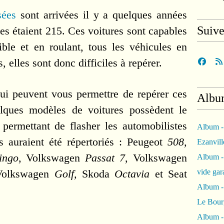
sées
sont arrivées il y a quelques années
Suiv
les étaient 215. Ces voitures sont capables
sible et en roulant, tous les véhicules en
, elles sont donc difficiles à repérer.
 qui peuvent vous permettre de repérer ces
Albu
elques modèles de voitures possèdent le
permettant de flasher les automobilistes
Album -
s auraient été répertoriés : Peugeot
508,
Ezanvil
ingo
, Volkswagen
Passat 7
, Volkswagen
Album -
olkswagen
Golf,
Skoda
Octavia
et Seat
vide ga
Album -
Le Bour
Album -