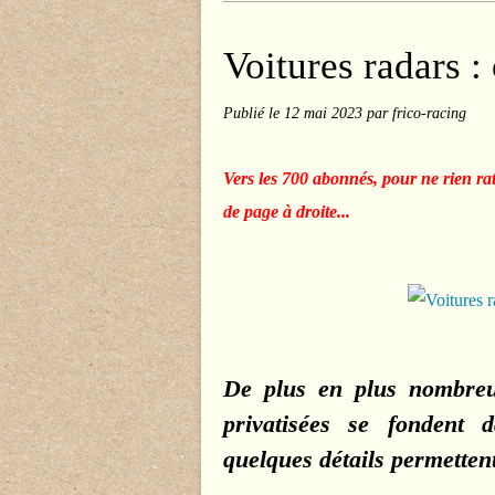
Voitures radars :
Publié le
12 mai 2023
par frico-racing
Vers les 700 abonnés, pour ne rien ra
de page à droite...
De plus en plus nombreus
privatisées se fondent 
quelques détails permettent