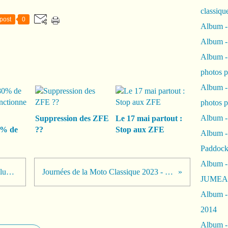
classiqu
post
0
Album -
Album -
Album -
photos 
Album -
photos p
Album -
Suppression des ZFE
Le 17 mai partout :
% de
??
Stop aux ZFE
Album -
Paddock
Album -
8 Mai 2023 avec le Rétromobile club de Saint Pathus
Journées de la Moto Classique 2023 - Croix en Ternois
JUMEAU
Album -
2014
Album - 