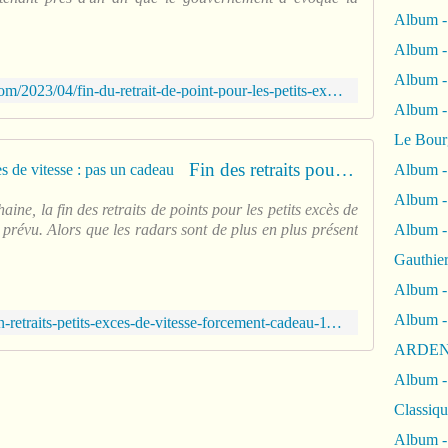
Album -
Album -
Album 
http://frico-racing-com.over-blog.com/2023/04/fin-du-retrait-de-point-pour-les-petits-exces-de-vitesse.html
Album
Le Bour
Fin des retraits pour les petits excès de vitesse : pas un cadeau
Album -
Album -
ine, la fin des retraits de points pour les petits excès de
Album -
 prévu. Alors que les radars sont de plus en plus présent
Gauthie
Album -
Album -
https://www.autoplus.fr/actualite/fin-retraits-petits-exces-de-vitesse-forcement-cadeau-1116616.html
ARDEN
Album -
Classiqu
Album -