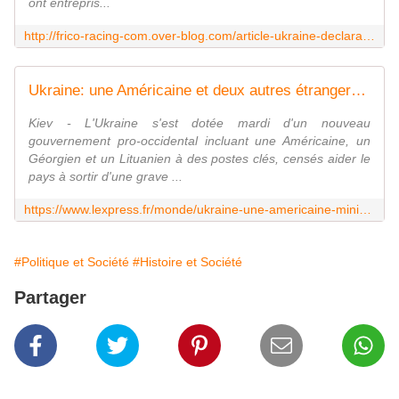
ont entrepris...
http://frico-racing-com.over-blog.com/article-ukraine-declaration-du-comite-valmy-123530572.html
Ukraine: une Américaine et deux autres étrangers entrent au nouveau gouvernement
Kiev - L'Ukraine s'est dotée mardi d'un nouveau
gouvernement pro-occidental incluant une Américaine, un
Géorgien et un Lituanien à des postes clés, censés aider le
pays à sortir d'une grave ...
https://www.lexpress.fr/monde/ukraine-une-americaine-ministre-des-finances-un-lituanien-a-l-economie_1628337.html
#Politique et Société
#Histoire et Société
Partager