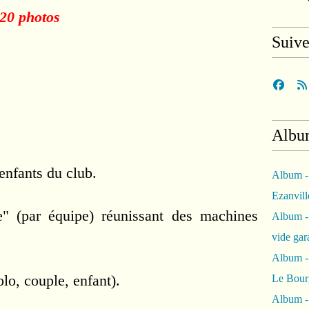
20 photos
Suiv
Albu
enfants du club.
Album -
Ezanvil
e" (par équipe) réunissant des machines 
Album -
vide ga
Album -
lo, couple, enfant).
Le Bour
Album -