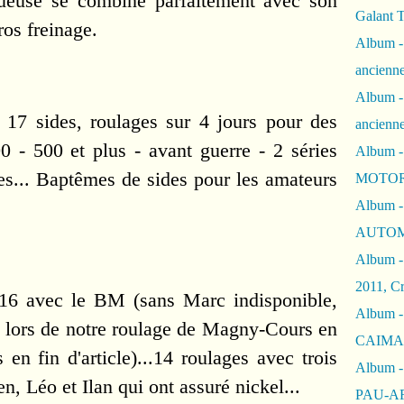
nueuse se combine parfaitement avec son 
Galant 
ros freinage.
Album -
ancienne
Album -
 17 sides, roulages sur 4 jours pour des 
ancienn
0 - 500 et plus - avant guerre - 2 séries 
Album -
es... Baptêmes de sides pour les amateurs 
MOTOR
Album -
AUTOM
Album -
2011, Cr
16 avec le BM (sans Marc indisponible, 
Album - 
sé lors de notre roulage de Magny-Cours en 
CAIMAN 
s en fin d'article)...14 roulages avec trois 
Album -
n, Léo et Ilan qui ont assuré nickel...
PAU-A