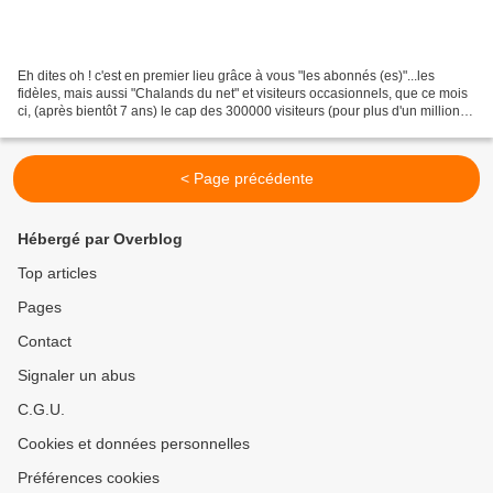
Eh dites oh ! c'est en premier lieu grâce à vous "les abonnés (es)"...les
fidèles, mais aussi "Chalands du net" et visiteurs occasionnels, que ce mois
ci, (après bientôt 7 ans) le cap des 300000 visiteurs (pour plus d'un millions
de pages vues) de ce...
< Page précédente
Hébergé par Overblog
Top articles
Pages
Contact
Signaler un abus
C.G.U.
Cookies et données personnelles
Préférences cookies