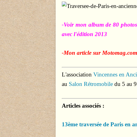
-Voir mon album de 80 photos
avec l'édition 2013
-Mon article sur Motomag.co
L'association
Vincennes en Anc
au
Salon Rétromobile
du 5 au 9
Articles associés :
13ème traversée de Paris en a