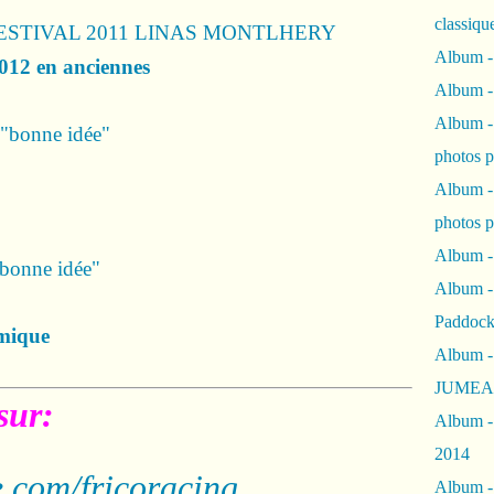
classiqu
STIVAL 2011 LINAS MONTLHERY
Album -
2012 en anciennes
Album -
Album -
 "bonne idée"
photos 
Album -
photos p
Album -
"bonne idée"
Album -
Paddock
mique
Album -
JUMEAU
sur:
Album -
2014
.com/fricoracing
Album - 