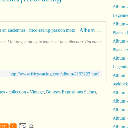
Album -
Legende
Album -
Album - 14ème Traversée de Paris en anciennes - frico-racing-passion moto
Plateau 
Album -
es Voitures, motos anciennes et de collection Vincennes
Plateau 
Album -
Legende
http://www.frico-racing.com/album-2193223.html
Album 
paddock
es - collection - Vintage
,
Bourses Expositions Salons
,
Album -
Album -
Album - 
Album 
post
0
Album -