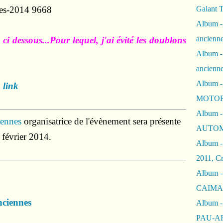
Galant 
Album -
ancienne
 ci
dessous...Pour lequel, j'ai évité les doublons
Album -
ancienn
Album -
m
link
MOTOR
Album -
iennes
organisatrice de l'évènement sera présente
AUTOM
 février 2014.
Album -
2011, Cr
Album - 
CAIMAN 
nciennes
Album -
PAU-A