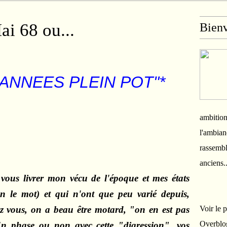
ai 68 ou...
Bien
ANNEES PLEIN POT"*
ambition
l'ambian
rassembl
anciens.
vous livrer mon vécu de l'époque et mes états
en le mot) et qui n'ont que peu varié depuis,
ez vous, on a beau être motard, "on en est pas
Voir le 
Overblo
n phase ou non avec cette "digression", vos