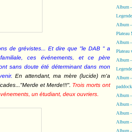
Album -
Legende
Album -
Plateau 
Album -
ons de grévistes... Et dire que "le DAB " a
Plateau 
 familiale, ces événements, et ce père
Album -
t, ont sans doute été déterminant dans mon
Legende
enir.
En attendant, ma mère (lucide) m'a
Album 
icades..."Merde et Merde!!!".
Trois morts ont
paddock
vénements, un étudiant, deux ouvriers.
Album -
Album -
Album - 
Album 
Album -