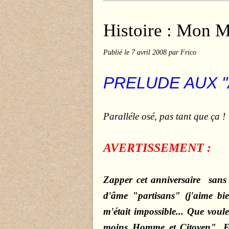
Histoire : Mon M
Publié le
7 avril 2008
par Frico
PRELUDE AUX "
Paralléle osé, pas tant que ça !
AVERTISSEMENT :
Zapper cet anniversaire sans 
d'âme "partisans" (j'aime bi
m'était impossible... Que voul
moins Homme et Citoyen".
E