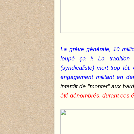
La grève générale, 10 milli
loupé ça !! La tradition
(syndicaliste) mort trop tô
engagement militant en dev
interdit de "monter" aux barr
été dénombrés, durant ces é