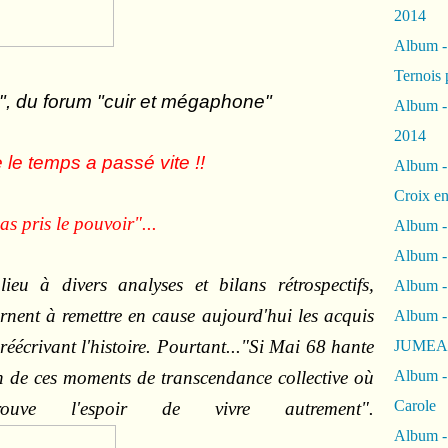
2014
Album 
Ternois 
", du forum "cuir et mégaphone"
Album -
2014
le temps a passé vite !!
Album -
Croix en
as pris le pouvoir"...
Album -
Album - 
eu à divers analyses et bilans rétrospectifs,
Album -
nent à remettre en cause aujourd'hui les acquis
Album 
réécrivant l'histoire. Pourtant...
"
Si Mai 68 hante
JUMEA
 un de ces moments de transcendance collective où
Album -
Carole
ouve l'espoir de vivre autrement".
Album -