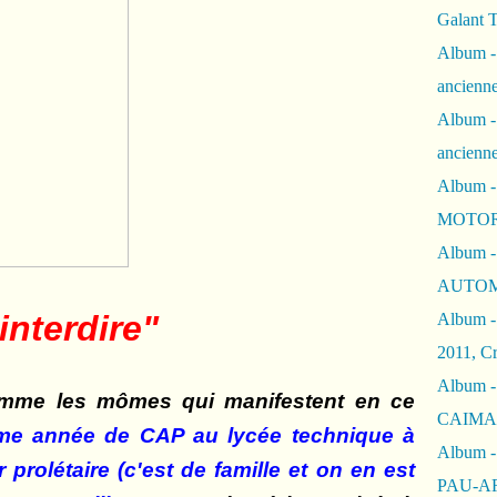
Galant 
Album -
ancienne
Album -
ancienn
Album -
MOTOR
Album -
AUTOM
'interdire"
Album -
2011, Cr
Album - 
mme les mômes qui manifestent en ce
CAIMAN 
ème année de CAP au lycée technique à
Album -
 prolétaire (c'est de famille et on en est
PAU-A