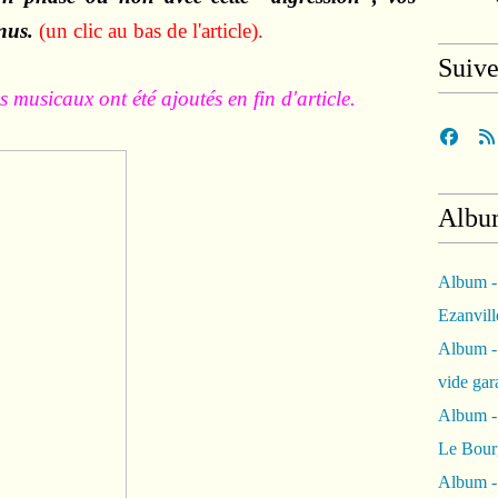
enus
.
(un clic
au bas de l'article).
Suiv
 musicaux ont été ajoutés en fin d'article.
Albu
Album -
Ezanvil
Album -
vide ga
Album -
Le Bour
Album -