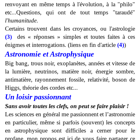
renvoyant en même temps à l'évolution, à la "philo"
etc...Questions,
qui
ont
de tout temps "taraudé"
l'humanitude
.
Certains trouvent dans les croyances, ou l'astrologie
(3)
des « réponses » simples et toutes faites à ces
énigmes et interrogations. (liens en fin d'article
(4)
)
Astronomie et Astrophysique
Big
bang, trous noir, exoplanètes, années et vitesse de
la lumière, neutrinos, matière noir, énergie sombre,
antimatière, rayonnement fossile, relativité, boson de
Higgs, théorie des cordes etc...
Un loisir passionnant
Sans avoir toutes les clefs, on peut se faire plaisir !
Les sciences en général
me passionnent
et l’astronomie
en particulier
, m
ême si parfois (souvent) les concepts
en
astrophysique
sont difficiles a cerner pour le
profane, mon propos est ici de vous faire partager ce