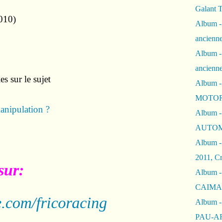
Galant 
010)
Album -
ancienne
Album -
ancienn
es sur le sujet
Album -
MOTOR
anipulation ?
Album -
AUTOM
Album -
2011, Cr
sur:
Album - 
CAIMAN 
.com/fricoracing
Album -
PAU-A