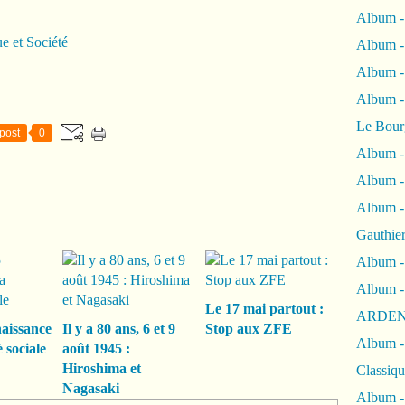
Album -
ue et Société
Album -
Album 
Album
Le Bour
post
0
Album -
Album -
Album -
Gauthie
Album -
Album -
Le 17 mai partout :
ARDEN
naissance
Il y a 80 ans, 6 et 9
Stop aux ZFE
Album -
 sociale
août 1945 :
Hiroshima et
Classiqu
Nagasaki
Album -