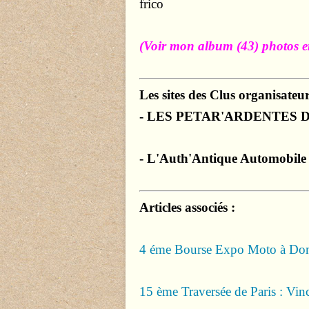
frico
(Voir mon album (43) photos e
Les sites des Clus organisateur
- LES PETAR'ARDENTES 
- L'Auth'Antique Automobile 
Articles associés :
4 éme Bourse Expo Moto à Do
15 ème Traversée de Paris : Vi