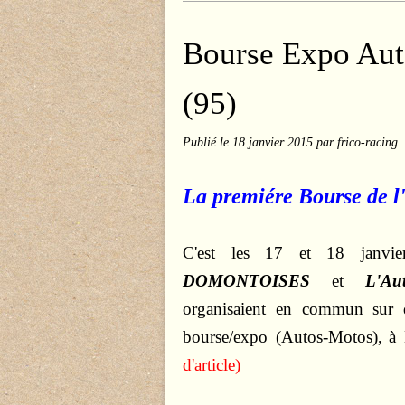
Bourse Expo Au
(95)
Publié le
18 janvier 2015
par frico-racing
La premiére Bourse de l
C'est les 17 et 18 janvi
DOMONTOISES
et
L'Au
organisaient en commun
sur 
bourse/expo (Autos-Motos),
à
d'article)