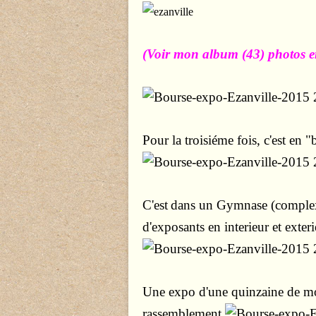
(Voir mon album (43) photos e
P
our la troisiéme fois, c'est e
C'est
dans un Gymnase (complexe
d'exposants en interieur et exter
U
ne expo d'une quinzaine de mo
rassemblement.