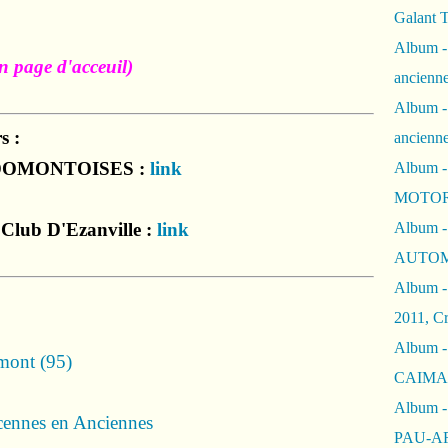
Galant 
Album -
n page d'acceuil)
ancienne
Album -
s :
ancienn
DOMONTOISES :
link
Album -
MOTOR
Club D'Ezanville :
link
Album -
AUTOM
Album -
2011, Cr
Album - 
mont (95)
CAIMAN 
Album -
ncennes en Anciennes
PAU-A