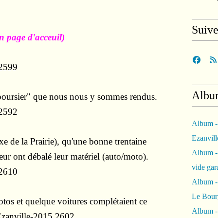
Suiv
n page d'acceuil)
Albu
n "boursier" que nous nous y sommes rendus.
Album -
Ezanvil
 de la Prairie),
qu'une bonne trentaine
Album -
ieur
ont débalé leur matériel (auto/moto).
vide ga
Album -
Le Bour
tos et quelque voitures complétaient ce
Album -