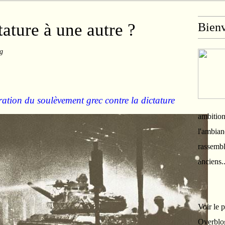
tature à une autre ?
Bien
ng
ion du soulèvement grec contre la dictature
ambition
l'ambian
rassembl
anciens.
Voir le 
Overblo