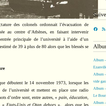
Suiv
ature des colonels ordonnait l’évacuation de
tuée au centre d’Athènes, en faisant intervenir
entrée principale de l’université à l’aide d’un
Albu
stimé de 39 à plus de 80 alors que les blessés se
Album -
Ezanvil
ure
Album -
vide ga
que débutent le 14 novembre 1973, lorsque les
Album -
n de l’université et mettent en place une radio
Le Bour
ots d’ordre sont, entre autres, «
pain, éducation,
Album -
, «
Etats-Unis et Otan dehors
», alors que les