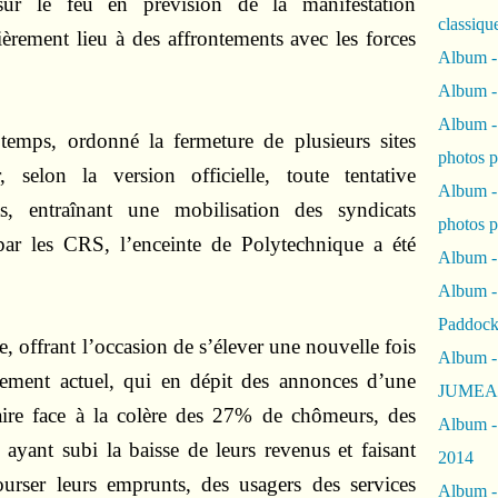
e sur le feu en prévision de la manifestation
classiqu
èrement lieu à des affrontements avec les forces
Album -
Album -
Album -
temps, ordonné la fermeture de plusieurs sites
photos 
, selon la version officielle, toute tentative
Album -
ts, entraînant une mobilisation des syndicats
photos p
par les CRS, l’enceinte de Polytechnique a été
Album -
Album -
Paddock
e, offrant l’occasion de s’élever une nouvelle fois
Album -
nement actuel, qui en dépit des annonces d’une
JUMEAU
 faire face à la colère des 27% de chômeurs, des
Album -
 ayant subi la baisse de leurs revenus et faisant
2014
ourser leurs emprunts, des usagers des services
Album - 