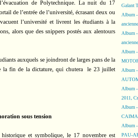
 l’évacuation de Polytechnique. La nuit du 17
Galant 
tail de l’entrée de l’université, écrasant deux ou
Album -
évacuent l’université et livrent les étudiants à la
ancienne
ons, alors que des snippers postés aux alentours
Album -
ancienn
Album -
tudiants auxquels se joindront de larges pans de la
MOTOR
la fin de la dictature, qui chutera le 23 juillet
Album -
AUTOM
Album -
2011, Cr
Album - 
oration sous tension
CAIMAN 
Album -
e historique et symbolique, le 17 novembre est
PAU-A