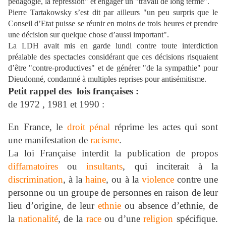
pédagogie, la répression" et engager un "travail de long terme".
Pierre Tartakowsky s’est dit par ailleurs "un peu surpris que le
Conseil d’Etat puisse se réunir en moins de trois heures et prendre
une décision sur quelque chose d’aussi important".
La LDH avait mis en garde lundi contre toute interdiction
préalable des spectacles considérant que ces décisions risquaient
d’être "contre-productives" et de générer "de la sympathie" pour
Dieudonné, condamné à multiples reprises pour antisémitisme.
Petit rappel des lois françaises :
de 1972 , 1981 et 1990 :
En France, le
droit pénal
réprime les actes qui sont
une manifestation de
racisme
.
La loi Française interdit la publication de propos
diffamatoires
ou
insultants
, qui inciterait à la
discrimination
, à la
haine
, ou à la
violence
contre une
personne ou un groupe de personnes en raison de leur
lieu d’origine, de leur
ethnie
ou absence d’ethnie, de
la
nationalité
, de la
race
ou d’une
religion
spécifique.