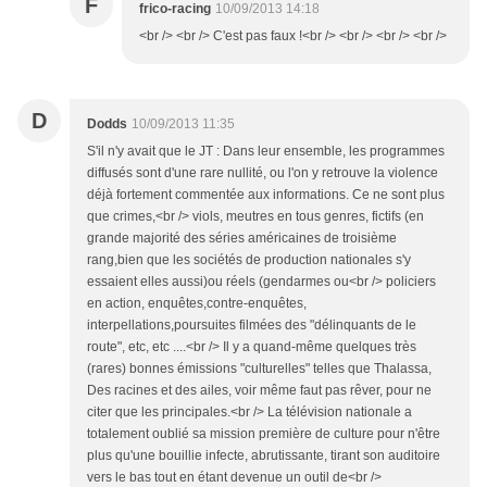
F
frico-racing
10/09/2013 14:18
<br /> <br /> C'est pas faux !<br /> <br /> <br /> <br />
D
Dodds
10/09/2013 11:35
S'il n'y avait que le JT : Dans leur ensemble, les programmes
diffusés sont d'une rare nullité, ou l'on y retrouve la violence
déjà fortement commentée aux informations. Ce ne sont plus
que crimes,<br /> viols, meutres en tous genres, fictifs (en
grande majorité des séries américaines de troisième
rang,bien que les sociétés de production nationales s'y
essaient elles aussi)ou réels (gendarmes ou<br /> policiers
en action, enquêtes,contre-enquêtes,
interpellations,poursuites filmées des "délinquants de le
route", etc, etc ....<br /> Il y a quand-même quelques très
(rares) bonnes émissions "culturelles" telles que Thalassa,
Des racines et des ailes, voir même faut pas rêver, pour ne
citer que les principales.<br /> La télévision nationale a
totalement oublié sa mission première de culture pour n'être
plus qu'une bouillie infecte, abrutissante, tirant son auditoire
vers le bas tout en étant devenue un outil de<br />