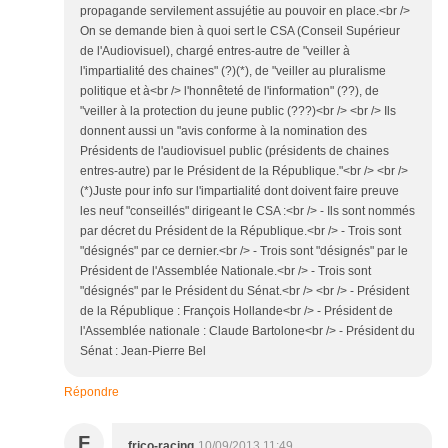
propagande servilement assujétie au pouvoir en place.<br />
On se demande bien à quoi sert le CSA (Conseil Supérieur
de l'Audiovisuel), chargé entres-autre de "veiller à
l'impartialité des chaines" (?)(*), de "veiller au pluralisme
politique et à<br /> l'honnêteté de l'information" (??), de
"veiller à la protection du jeune public (???)<br /> <br /> Ils
donnent aussi un "avis conforme à la nomination des
Présidents de l'audiovisuel public (présidents de chaines
entres-autre) par le Président de la République."<br /> <br />
(*)Juste pour info sur l'impartialité dont doivent faire preuve
les neuf "conseillés" dirigeant le CSA :<br /> - Ils sont nommés
par décret du Président de la République.<br /> - Trois sont
"désignés" par ce dernier.<br /> - Trois sont "désignés" par le
Président de l'Assemblée Nationale.<br /> - Trois sont
"désignés" par le Président du Sénat.<br /> <br /> - Président
de la République : François Hollande<br /> - Président de
l'Assemblée nationale : Claude Bartolone<br /> - Président du
Sénat : Jean-Pierre Bel
Répondre
F
frico-racing
10/09/2013 11:49