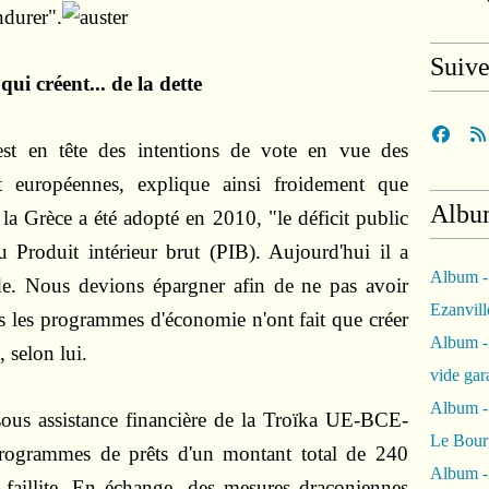
ndurer".
Suiv
i créent... de la dette
 est en tête des intentions de vote en vue des
et européennes, explique ainsi froidement que
Albu
 la Grèce a été adopté en 2010, "le déficit public
 Produit intérieur brut (PIB). Aujourd'hui il a
Album -
e. Nous devions épargner afin de ne pas avoir
Ezanvil
s les programmes d'économie n'ont fait que créer
Album -
 selon lui.
vide ga
Album -
ous assistance financière de la Troïka UE-BCE-
Le Bour
rogrammes de prêts d'un montant total de 240
Album -
a faillite. En échange, des mesures draconiennes