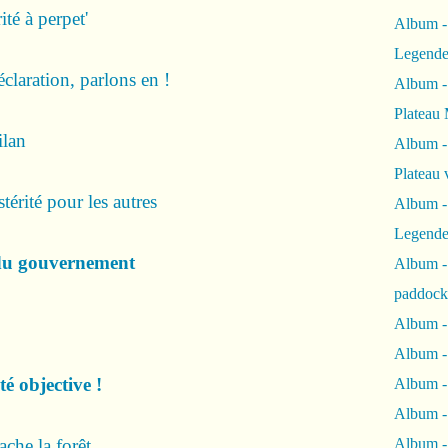
rité à perpet'
Album -
Legende
éclaration, parlons en !
Album -
Plateau 
ilan
Album -
Plateau 
térité pour les autres
Album -
Legende
du gouvernement
Album 
paddock
Album -
Album -
té objective !
Album - 
Album 
ache la forêt
Album -