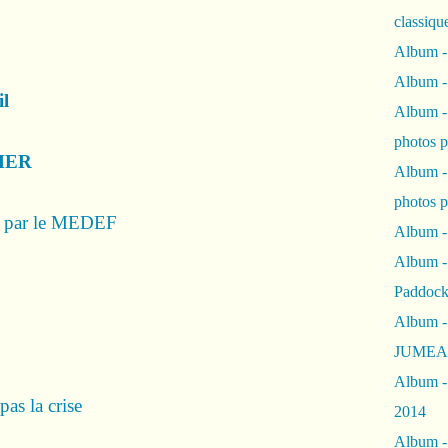
classiqu
Album -
Album -
il
Album -
photos 
HER
Album -
photos p
é par le MEDEF
Album -
Album -
Paddock
Album -
JUMEAU
Album -
as la crise
2014
Album - 