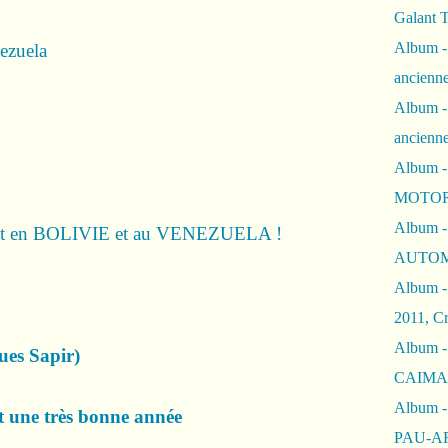
Galant 
Album -
nezuela
ancienne
Album -
ancienn
Album -
MOTOR
Album -
c'est en BOLIVIE et au VENEZUELA !
AUTOM
Album -
2011, Cr
Album - 
ques Sapir)
CAIMAN 
Album -
 une très bonne année
PAU-A