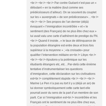
<br /> <br /> <br /> Par contre Guéant n’est pas un «
débutant » en la matiére (tout comme ses
prédécésseurs d’ailleur). On se souvient du couplet
sur les « auvergnats » de son prédécesseur»…<br />
<br /> <br /> Ses propos de l’an dernier (déjà)
évoquant « l’immigration incontrôlée » et « le
sentiment (des Français) de ne plus être chez eux »
lui avait valu une carte d’adhérent de prestige du FN.
<br /> Quand il insiste...« le taux de délinquance de
la population étrangère est entre deux et trois fois
supérieur à la moyenne » ; «la croisade» pour
qualifier l’intervention militaire en<br /> Libye.<br />
<br /> <br /> Ajoutons-y la polémique sur les
étudiants étrangers etc, etc…Par-delà cette énième
tentative d’instrumentaliser les questions
d’immigration, cette déclaration sur les civilisations
est<br /> complètement stupide.<br /> <br /> <br />
Marine Le Pen n’a pas eu tort il y a (déjà un an) de
lui donner symboliquement cette carte tant elle
pourrait avoir du sens de la part d’un membre de son
parti. Car si l’immigration est<br /> incontrôlée et les
Français ont le sentiment de ne plus être chez eux,