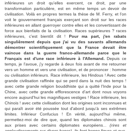
inférieures un droit qu'elles exercent, ce droit, par une
transformation particulière, est en même temps un devoir de
civilisation. Voilà en propres termes la thèse de M. Ferry, et l'on
voit le gouvernement français exerçant son droit sur les races
inférieures en allant guerroyer contre elles et les convertissant de
force aux bienfaits de la civilisation. Races supérieures ? races
inférieures, c'est bientôt dit !
Pour ma part, j'en rabats
singulièrement depuis que j'ai vu des savants allemands
démontrer scientifiquement que la France devait être
vaincue dans la guerre franco-allemande parce que le
Français est d'une race inférieure à l'Allemand.
Depuis ce
temps, je l'avoue, j'y regarde à deux fois avant de me retourner
vers un homme et vers une civilisation, et de prononcer : homme
ou civilisation inférieurs. Race inférieure, les Hindous ! Avec cette
grande civilisation raffinée qui se perd dans la nuit des temps !
avec cette grande religion bouddhiste qui a quitté l'Inde pour la
Chine, avec cette grande efflorescence d'art dont nous voyons
encore aujourd'hui les magnifiques vestiges ! Race inférieure, les
Chinois ! avec cette civilisation dont les origines sont inconnues et
qui paraît avoir été poussée tout d'abord jusqu'à ses extrêmes
limites. Inférieur Confucius ! En vérité, aujourd'hui même,
permettez-moi de dire que, quand les diplomates chinois sont
aux prises avec certains diplomates européens...
(rires et
applaudissements sur divers bancs)
, ils font bonne figure et que,