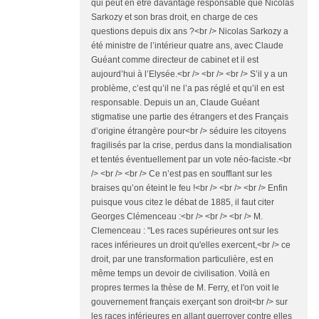
qui peut en être davantage responsable que Nicolas
Sarkozy et son bras droit, en charge de ces
questions depuis dix ans ?<br /> Nicolas Sarkozy a
été ministre de l’intérieur quatre ans, avec Claude
Guéant comme directeur de cabinet et il est
aujourd’hui à l’Elysée.<br /> <br /> <br /> S’il y a un
problème, c’est qu’il ne l’a pas réglé et qu’il en est
responsable. Depuis un an, Claude Guéant
stigmatise une partie des étrangers et des Français
d’origine étrangère pour<br /> séduire les citoyens
fragilisés par la crise, perdus dans la mondialisation
et tentés éventuellement par un vote néo-faciste.<br
/> <br /> <br /> Ce n’est pas en soufflant sur les
braises qu’on éteint le feu !<br /> <br /> <br /> Enfin
puisque vous citez le débat de 1885, il faut citer
Georges Clémenceau :<br /> <br /> <br /> M.
Clemenceau : "Les races supérieures ont sur les
races inférieures un droit qu'elles exercent,<br /> ce
droit, par une transformation particulière, est en
même temps un devoir de civilisation. Voilà en
propres termes la thèse de M. Ferry, et l'on voit le
gouvernement français exerçant son droit<br /> sur
les races inférieures en allant guerroyer contre elles