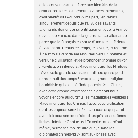
et les convertissant de force aux bienfaits de la
civilisation. Races supérieures ? races inférieures,
c'est bientôt dit ! Pour<br /> ma part, j'en rabats
singulièrement depuis que j'ai vu des savants
allemands démontrer scientifiquement que la France
devait être vaincue dans la guerre franco-allemande
parce que le Français est<br /> d'une race inférieure
à l'Allemand. Depuis ce temps, je l'avoue, j'y regarde
à deux fois avant de me retourner vers un homme et
vers une civilisation, et de prononcer : homme ou<br
/> civilisation inférieurs. Race inférieure, les Hindous
! Avec cette grande civilisation raffinée qui se perd
dans la nuit des temps ! avec cette grande religion
bouddhiste qui a quitté l'Inde pour<br /> la Chine,
avec cette grande efflorescence d'art dont nous
voyons encore aujourd'hui les magnifiques vestiges !
Race inférieure, les Chinois ! avec cette civilisation
dont les origines sont<br /> inconnues et qui paraît
avoir été poussée tout d'abord jusqu'à ses extrêmes
limites. Inférieur Confucius ! En vérité, aujourd'hui
même, permettez-moi de dire que, quand les
diplomates chinois<br /> sont aux prises avec