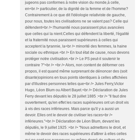
jugeons pas conformes à notre vision du monde,à celle,
en<br /> particulier, de la dignité de la femme et de l'homme?
Contrairement à ce que dit l'idéologie relativiste de gauche,
pour nous, toutes les civilisations ne se valent pas? Celle qui
défendent<br /> l'humanité nous paraissent plus avancées
que celles qui la nient.Celles qui défendent la liberté, l'égalité
et la fraternité nous paraissent supérieures à celles qui
acceptent la tyrannie, la<br /> minorité des femmes, la haine
sociale ou ethnique.<br /> En tout état de cause, nous devons
protéger notre civilisation.<br /> Le PS peut-il soutenir le
contraire ?"<br /> <br /> Alors, non content de déformer ces
propos, il est quand même surprenant de dénoncer des (soit
disante)opinions en tous points identiques à celles affichées
par d'illustres personnes telles que<br /> Jules Ferry,Victor
Hugo, Léon Blum ou Albert Bayet.<br /> Déclaration de Jules
Ferry devant les députés le 28 juillet 1885 :<br /> "Il faut dire
ouvertement, qu'en effet les races supérieures ont un droit vis
à vis des races inférieures. Mais parce qu'il y a aussi un
devoir. Elles ont le devoir de civiliser les races<br />
inférieures."<br /> Déclaration de Léon Blum, devant les
députés, le 9 juillet 1925 :<br /> "Nous admettons le droit, et
même le devoir des races supérieures d'attirer à elles celles