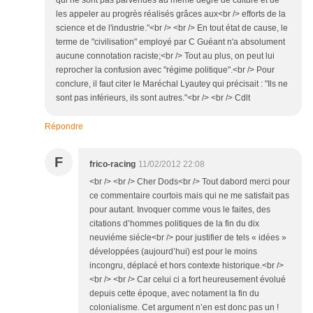
qui ne sont pas parvenues au même degré de culture et de
les appeler au progrès réalisés grâces aux<br /> efforts de la
science et de l'industrie."<br /> <br /> En tout état de cause, le
terme de "civilisation" employé par C Guéant n'a absolument
aucune connotation raciste;<br /> Tout au plus, on peut lui
reprocher la confusion avec "régime politique".<br /> Pour
conclure, il faut citer le Maréchal Lyautey qui précisait : "Ils ne
sont pas inférieurs, ils sont autres."<br /> <br /> Cdlt
Répondre
F
frico-racing
11/02/2012 22:08
<br /> <br /> Cher Dods<br /> Tout dabord merci pour
ce commentaire courtois mais qui ne me satisfait pas
pour autant. Invoquer comme vous le faites, des
citations d’hommes politiques de la fin du dix
neuviéme siécle<br /> pour justifier de tels « idées »
développées (aujourd’hui) est pour le moins
incongru, déplacé et hors contexte historique.<br />
<br /> <br /> Car celui ci a fort heureusement évolué
depuis cette époque, avec notament la fin du
colonialisme. Cet argument n’en est donc pas un !