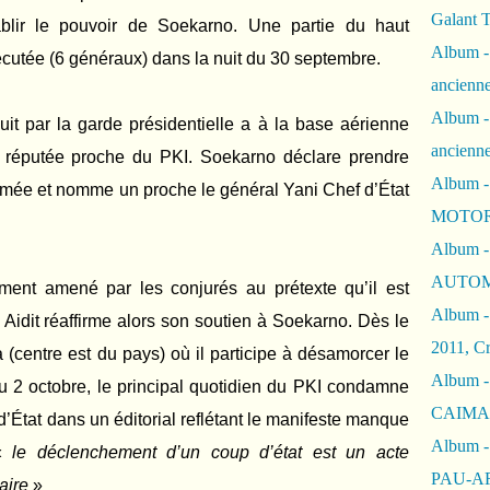
Galant 
blir le pouvoir de Soekarno. Une partie du haut
Album -
utée (6 généraux) dans la nuit du 30 septembre.
ancienne
Album -
uit par la garde présidentielle a à la base aérienne
ancienn
r réputée proche du PKI. Soekarno déclare prendre
Album -
armée et nomme un proche le général Yani Chef d’État
MOTOR
Album -
AUTOM
ent amené par les conjurés au prétexte qu’il est
Album -
Aidit réaffirme alors son soutien à Soekarno. Dès le
2011, Cr
ta (centre est du pays) où il participe à désamorcer le
Album - 
au 2 octobre, le principal quotidien du PKI condamne
CAIMAN 
d’État dans un éditorial reflétant le manifeste manque
Album -
 «
le déclenchement d’un coup d’état est un acte
PAU-A
aire
»