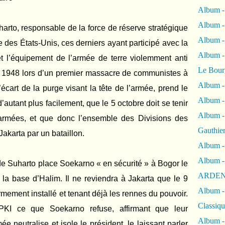
Album -
Album -
arto, responsable de la force de réserve stratégique
Album 
e des États-Unis, ces derniers ayant participé avec la
Album
t l’équipement de l’armée de terre violemment anti
Le Bour
en 1948 lors d’un premier massacre de communistes à
Album -
écart de la purge visant la tête de l’armée, prend le
Album -
’autant plus facilement, que le 5 octobre doit se tenir
Album -
 armées, et que donc l’ensemble des Divisions des
Gauthie
akarta par un bataillon.
Album -
Album -
de Suharto place Soekarno « en sécurité » à Bogor le
ARDEN
la base d’Halim. Il ne reviendra à Jakarta que le 9
Album -
rmement installé et tenant déjà les rennes du pouvoir.
Classiqu
u PKI ce que Soekarno refuse, affirmant que leur
Album -
ée neutralise et isole le président, le laissant parler