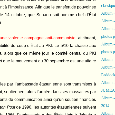
classiqu
nt à l’impuissance. Afin que le transfert de pouvoir se
Album -
 le 14 octobre, que Suharto soit nommé chef d’État
Album -
i
Album -
photos 
une violente campagne anti-communiste
, attribuant,
Album -
bilité du coup d’État au PKI. Le 5/10 la chasse aux
photos p
 alors que ce même jour le comité central du PKI
Album -
et que le mouvement du 30 septembre est une affaire
Album -
Paddock
Album -
ies par l’ambassade étasunienne sont transmises à
JUMEAU
t, soutiennent alors l’armée dans ses massacres par
Album -
ents de communication ainsi qu’un soutien financier.
2014
ton Post
de 1990, les autorités étasuniennes suivent
Album - 
En 1966, l’ambassadeur des États-Unis à Jakarta a