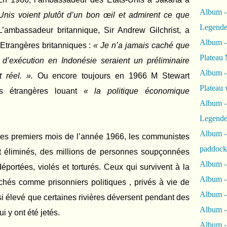
Album -
-Unis voient plutôt d’un bon œil et admirent ce que
Legende
’ambassadeur britannique, Sir Andrew Gilchrist, a
Album -
 Etrangères britanniques :
« Je n’a jamais caché que
Plateau 
d’exécution en Indonésie seraient un préliminaire
Album -
 réel. ».
Ou encore toujours en 1966 M Stewart
Plateau 
res étrangères louant
« la politique économique
Album -
Legende
Album 
les premiers mois de l’année 1966, les communistes
paddock
t éliminés, des millions de personnes soupçonnées
Album -
éportées, violés et torturés. Ceux qui survivent à la
Album -
fichés comme prisonniers politiques , privés à vie de
Album - 
 si élevé que certaines rivières déversent pendant des
Album 
ui y ont été jetés.
Album -