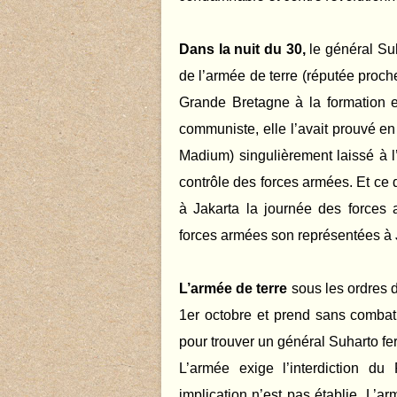
Dans la nuit du 30,
le général Suh
de l’armée de terre (réputée proch
Grande Bretagne à la formation e
communiste, elle l’avait prouvé 
Madium) singulièrement laissé à l’
contrôle des forces armées. Et ce d
à Jakarta la journée des forces
forces armées son représentées à J
L’armée de terre
sous les ordres 
1er octobre et prend sans combat 
pour trouver un général Suharto fe
L’armée exige l’interdiction d
implication n’est pas établie. L’arm