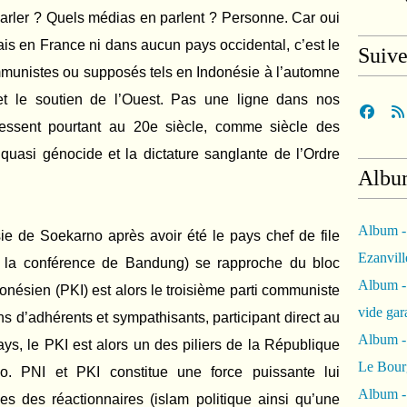
arler ? Quels médias en parlent ? Personne. Car oui
is en France ni dans aucun pays occidental, c’est le
Suiv
mmunistes ou supposés tels en Indonésie à l’automne
et le soutien de l’Ouest. Pas une ligne dans nos
ressent pourtant au 20e siècle, comme siècle des
 quasi génocide et la dictature sanglante de l’Ordre
Albu
Album -
ie de Soekarno après avoir été le pays chef de file
Ezanvil
e la conférence de Bandung) se rapproche du bloc
Album -
donésien (PKI) est alors le troisième parti communiste
vide ga
ns d’adhérents et sympathisants, participant direct au
Album -
s, le PKI est alors un des piliers de la République
Le Bour
no. PNI et PKI constitue une force puissante lui
Album -
es des réactionnaires (islam politique ainsi qu’une