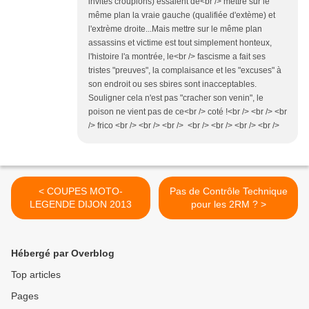
invités croupions) essaient de<br /> mettre sur le
même plan la vraie gauche (qualifiée d'extème) et
l'extrème droite...Mais mettre sur le même plan
assassins et victime est tout simplement honteux,
l'histoire l'a montrée, le<br /> fascisme a fait ses
tristes "preuves", la complaisance et les "excuses" à
son endroit ou ses sbires sont inacceptables.
Souligner cela n'est pas "cracher son venin", le
poison ne vient pas de ce<br /> coté !<br /> <br /> <br
/> frico <br /> <br /> <br /> <br /> <br /> <br /> <br />
< COUPES MOTO-
Pas de Contrôle Technique
LEGENDE DIJON 2013
pour les 2RM ? >
Hébergé par Overblog
Top articles
Pages