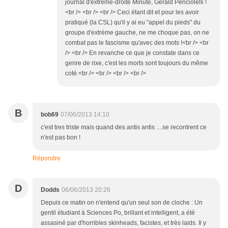
journal d'extrême-droite Minute, Gérald Penciolelli !
<br /> <br /> <br /> Ceci étant dit et pour les avoir
pratiqué (la CSL) qu'il y ai eu "appel du pieds" du
groupe d'extrème gauche, ne me choque pas, on ne
combat pas le fascisme qu'avec des mots !<br /> <br
/> <br /> En revanche ce que je constate dans ce
genre de rixe, c'est les morts sont toujours du même
coté.<br /> <br /> <br /> <br />
B
bob69
07/06/2013 14:10
c'est tres triste mais quand des antis antis ....se recontrent ce
n'est pas bon !
Répondre
D
Dodds
06/06/2013 20:26
Depuis ce matin on n'entend qu'un seul son de cloche : Un
gentil étudiant à Sciences Po, brillant et intelligent, a été
assasiné par d'horribles skinheads, facistes, et très laids. Il y