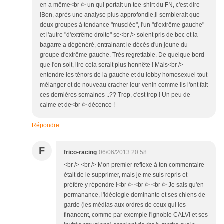
en a même<br /> un qui portait un tee-shirt du FN, c'est dire
!Bon, après une analyse plus approfondie,il semblerait que
deux groupes à tendance "musclée", l'un "d'extrême gauche"
et l'autre "d'extrême droite" se<br /> soient pris de bec et la
bagarre a dégénéré, entrainant le décès d'un jeune du
groupe d'extrême gauche. Très regrettable. De quelque bord
que l'on soit, lire cela serait plus honnête ! Mais<br />
entendre les ténors de la gauche et du lobby homosexuel tout
mélanger et de nouveau cracher leur venin comme ils l'ont fait
ces dernières semaines ..?? Trop, c'est trop ! Un peu de
calme et de<br /> décence !
Répondre
F
frico-racing
06/06/2013 20:58
<br /> <br /> Mon premier reflexe à ton commentaire
était de le supprimer, mais je me suis repris et
préfère y répondre !<br /> <br /> <br /> Je sais qu'en
permanance, l'idéologie dominante et ses chiens de
garde (les médias aux ordres de ceux qui les
financent, comme par exemple l'ignoble CALVI et ses