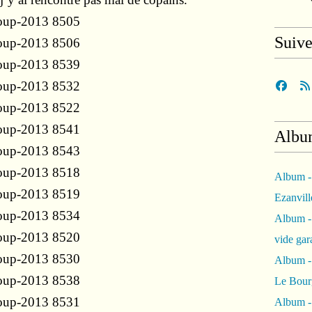
Suiv
Albu
Album -
Ezanvil
Album -
vide ga
Album -
Le Bour
Album -