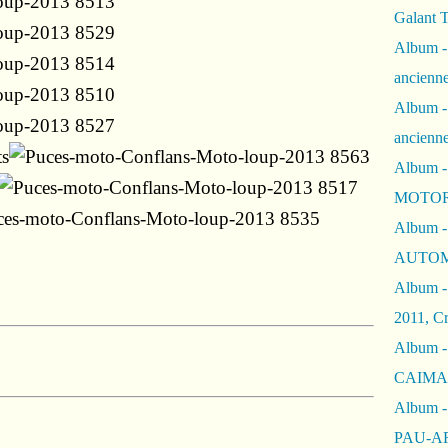
Galant 
Album -
ancienne
Album -
ancienn
ts
Album -
MOTOR
Album -
AUTOM
Album -
2011, Cr
Album - 
CAIMAN 
Album -
PAU-A