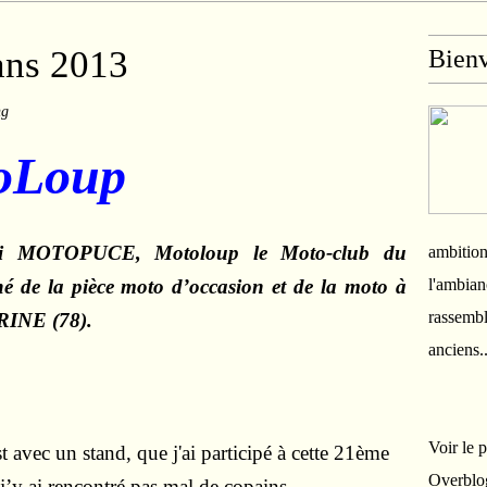
ans 2013
Bien
ng
oLoup
ssi MOTOPUCE, Motoloup le Moto-club du
ambition
é de la pièce moto d’occasion et de la moto à
l'ambian
rassembl
NE (78).
anciens.
Voir le 
t avec un stand, que j'ai participé à cette
21ème
Overblo
 j’y ai rencontré pas mal de copains.