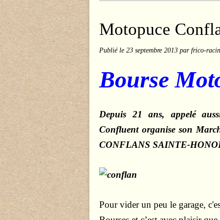
Motopuce Confl
Publié le
23 septembre 2013
par frico-raci
Bourse Mot
Depuis 21 ans, appelé au
Confluent organise son March
CONFLANS SAINTE-HONORI
Pour vider un peu le garage, c'es
Bourses et c’est avec plaisir que