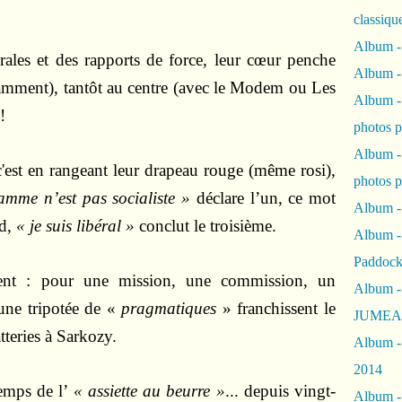
classiqu
Album -
rales et des rapports de force, leur cœur penche
Album -
tamment), tantôt au centre (avec le Modem ou Les
Album -
!
photos 
Album -
, c'est en rangeant leur drapeau rouge (même rosi),
photos p
mme n’est pas socialiste »
déclare l’un, ce mot
Album -
nd,
« je suis libéral »
conclut le troisième.
Album -
Paddock
ent : pour une mission, une commission, un
Album -
, une tripotée de «
pragmatiques
» franchissent le
JUMEAU
tteries à Sarkozy.
Album -
2014
temps de l’
« assiette au beurre »
... depuis vingt-
Album - 