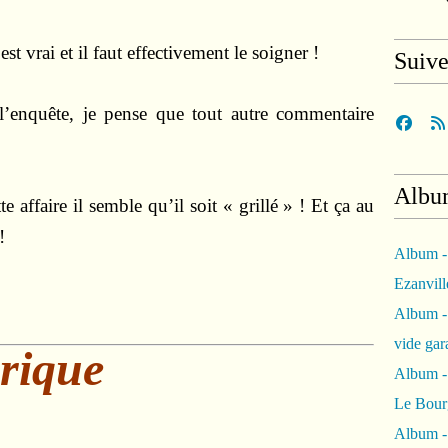
st vrai et il faut effectivement le soigner !
Suiv
e l’enquête, je pense que tout autre commentaire
Albu
e affaire il semble qu’il soit « grillé » ! Et ça au
!
Album -
Ezanvil
Album -
vide ga
orique
Album -
Le Bour
Album -