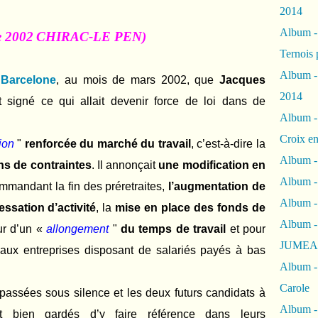
2014
Album 
le 2002
CHIRAC-
LE PEN)
Ternois 
Album -
Barcelone
, au mois de mars 2002, que
Jacques
2014
t signé ce qui allait devenir force de loi dans de
Album -
Croix en
tion
"
renforcée du marché du travail
, c’est-à-dire la
Album -
ins de contraintes
. Il annonçait
une modification en
Album - 
mmandant la fin des préretraites,
l’augmentation de
Album -
ssation d’activité
, la
mise en place des fonds de
Album 
eur d’un «
allongement
"
du temps de travail
et pour
JUMEA
 aux entreprises disposant de salariés payés à bas
Album -
Carole
 passées sous silence et les deux futurs candidats à
Album -
aient bien gardés d’y faire référence dans leurs