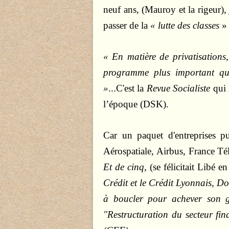
neuf ans, (Mauroy et la rigeur),
passer de la
« lutte des classes
» 
« En matière de privatisations,
programme plus important que
»
...C'est la
Revue
Socialiste
qui 
l’époque (DSK).
Car un paquet d'entreprises pu
Aérospatiale, Airbus, France T
Et de cinq
, (se félicitait Libé 
Crédit et le Crédit Lyonnais, D
à boucler pour achever son 
"Restructuration du secteur fi