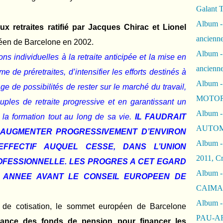
Galant 
Album -
x retraites ratifié par Jacques Chirac et Lionel
ancienne
éen de Barcelone en 2002.
Album -
ions individuelles à la retraite anticipée et la mise en
ancienn
e de préretraites, d’intensifier les efforts destinés à
Album -
age de possibilités de rester sur le marché du travail,
MOTOR
ples de retraite progressive et en garantissant un
Album -
à la formation tout au long de sa vie.
IL FAUDRAIT
AUTOM
A AUGMENTER PROGRESSIVEMENT D’ENVIRON
Album -
FFECTIF AUQUEL CESSE, DANS L’UNION
2011, Cr
ROFESSIONNELLE. LES PROGRES A CET EGARD
Album - 
 ANNEE AVANT LE CONSEIL EUROPEEN DE
CAIMAN 
Album -
 de cotisation, le sommet européen de Barcelone
PAU-A
ance des fonds de pension pour financer les