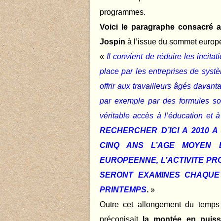
programmes.
Voici le paragraphe consacré au
Jospin
à l’issue du sommet europ
«
Il convient de réduire les incitat
place par les entreprises de systèm
offrir aux travailleurs âgés davant
par exemple par des formules sou
véritable accès à l’éducation et 
RECHERCHER D’ICI A 2010 
CINQ ANS L’AGE MOYEN E
EUROPEENNE, L’ACTIVITE P
SERONT EXAMINES CHAQUE
PRINTEMPS
.
»
Outre cet allongement du temps
préconisait
la montée en puiss