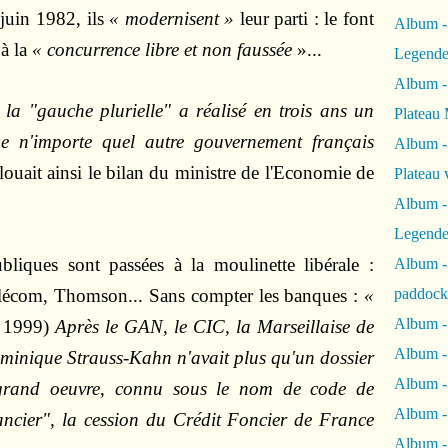
 juin 1982, ils
« modernisent »
leur parti : le font
Album -
à la
« concurrence libre et non faussée
»...
Legende
Album -
 la "gauche plurielle" a réalisé en trois ans un
Plateau 
 n'importe quel autre gouvernement français
Album -
louait ainsi le bilan du ministre de l'Economie de
Plateau 
Album -
Legende
bliques sont passées à la moulinette libérale :
Album 
élécom, Thomson... Sans compter les banques :
«
paddock
Album -
en 1999)
Après le GAN, le CIC, la Marseillaise de
Album -
ominique Strauss-Kahn n'avait plus qu'un dossier
Album - 
grand oeuvre, connu sous le nom de code de
Album 
nancier", la cession du Crédit Foncier de France
Album -