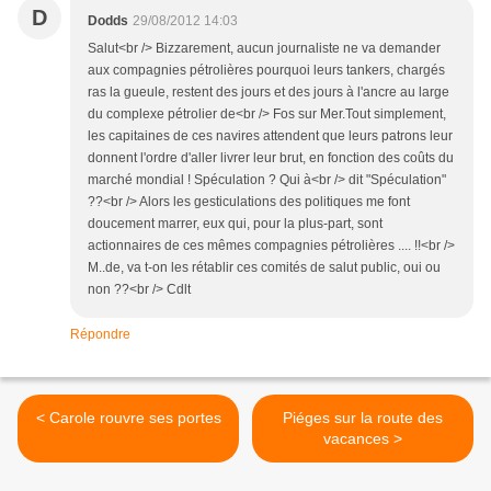
D
Dodds
29/08/2012 14:03
Salut<br /> Bizzarement, aucun journaliste ne va demander
aux compagnies pétrolières pourquoi leurs tankers, chargés
ras la gueule, restent des jours et des jours à l'ancre au large
du complexe pétrolier de<br /> Fos sur Mer.Tout simplement,
les capitaines de ces navires attendent que leurs patrons leur
donnent l'ordre d'aller livrer leur brut, en fonction des coûts du
marché mondial ! Spéculation ? Qui à<br /> dit "Spéculation"
??<br /> Alors les gesticulations des politiques me font
doucement marrer, eux qui, pour la plus-part, sont
actionnaires de ces mêmes compagnies pétrolières .... !!<br />
M..de, va t-on les rétablir ces comités de salut public, oui ou
non ??<br /> Cdlt
Répondre
< Carole rouvre ses portes
Piéges sur la route des
vacances >