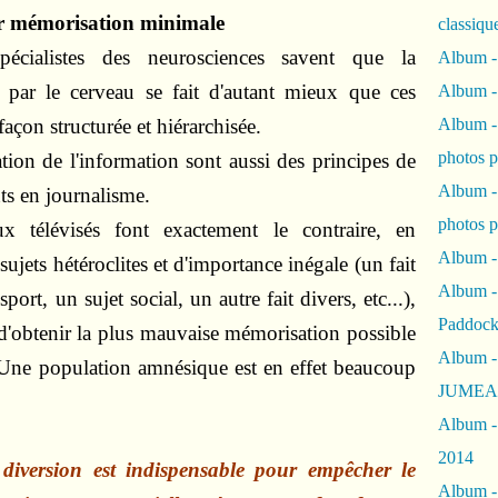
r mémorisation minimale
classiqu
écialistes des neurosciences savent que la
Album -
 par le cerveau se fait d'autant mieux que ces
Album -
façon structurée et hiérarchisée.
Album -
photos 
sation de l'information sont aussi des principes de
Album -
nts en journalisme.
photos p
x télévisés font exactement le contraire, en
Album -
ujets hétéroclites et d'importance inégale (un fait
Album -
ort, un sujet social, un autre fait divers, etc...),
Paddock
 d'obtenir la plus mauvaise mémorisation possible
Album -
. Une population amnésique est en effet beaucoup
JUMEAU
Album -
2014
a diversion est indispensable pour empêcher le
Album - 