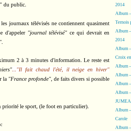
" du public.
2014
Album 
Ternois 
 les journaux télévisés ne contiennent quasiment
Album -
ue d'appeler
"journal télévisé"
ce qui devrait en
2014
"
.
Album -
Croix en
imum 2 à 3 minutes d'information. Le reste est
Album -
iers"
...
"Il fait chaud l'été, il neige en hiver"
Album - 
r la
"France profonde"
, de faits divers si possible
Album -
Album 
JUMEA
priorité le sport, (le foot en particulier).
Album -
Carole
Album -