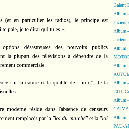
Galant 
Album -
et en particulier les radios), le principe est
ancienne
e paie, je te dirai qui tu es ».
Album -
ancienn
s options désastreuses des pouvoirs publics
Album -
nent la plupart des télévisions à dépendre de la
MOTOR
purement commerciale.
Album -
AUTOM
ce sur la nature et la qualité de l'"info", de la
Album -
suelles.
2011, Cr
Album - 
ure moderne réside dans l'absence de censeurs
CAIMAN 
Album -
cacement remplacés par la
"loi du marché"
et la
"loi
PAU-A