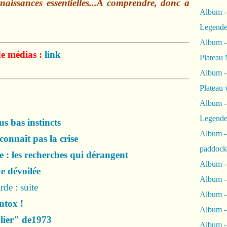
naissances essentielles...A comprendre, donc a
Album -
Legende
Album -
de médias :
link
Plateau 
Album -
Plateau 
Album -
Legende
us bas instincts
Album 
onnaît pas la crise
paddock
 : les recherches qui dérangent
Album -
e dévoilée
Album -
de : suite
Album - 
ntox !
Album 
olier" de1973
Album -