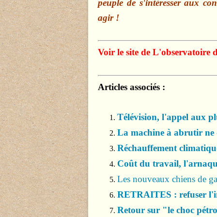
peuple de s'intéresser aux con
agir !
Voir le site de L'observatoire 
Articles associés :
Télévision, l'appel aux pl
La machine à abrutir ne c
Réchauffement climatique
Coût du travail, l'arnaqu
Les nouveaux chiens de gar
RETRAITES : refuser l'i
Retour sur "le choc pétr