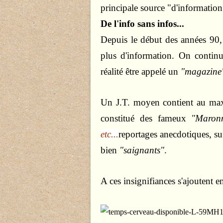
principale source "d'information
De l'info sans infos...
Depuis le début des années 90,
plus d'information. On contin
réalité être appelé un
"magazine
Un J.T. moyen contient au max
constitué des fameux
"Maronn
etc...
reportages anecdotiques,
su
bien
"saignants"
.
A ces insignifiances s'ajoutent en 