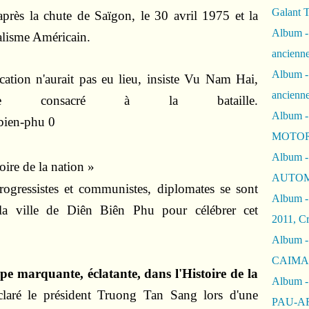
Galant 
'après la chute de Saïgon, le 30 avril 1975 et la
Album -
ialisme Américain.
ancienne
Album -
cation n'aurait pas eu lieu, insiste Vu Nam Hai,
ancienn
ée consacré à la bataille.
Album -
MOTOR
Album -
oire de la nation »
AUTOM
rogressistes et communistes, diplomates se sont
Album -
la ville de Diên Biên Phu pour célébrer cet
2011, Cr
Album - 
CAIMAN 
pe marquante, éclatante, dans l'Histoire de la
Album -
claré le président Truong Tan Sang lors d'une
PAU-A