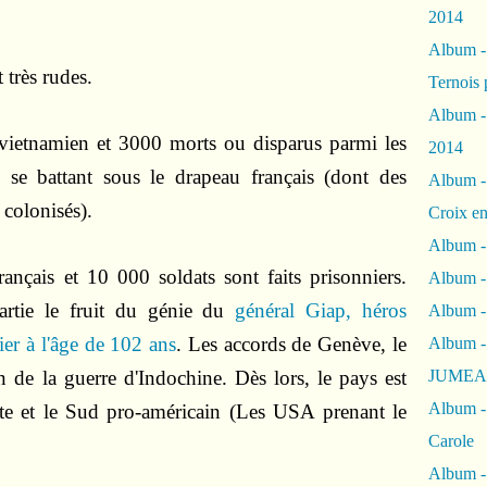
2014
Album 
 très rudes.
Ternois 
Album -
vietnamien et 3000 morts ou disparus parmi les
2014
és se battant sous le drapeau français (dont des
Album -
 colonisés).
Croix en
Album -
çais et 10 000 soldats sont faits prisonniers.
Album - 
partie le fruit du génie du
général Giap, héros
Album -
ier à l'âge de 102 ans
. Les accords de Genève, le
Album 
in de la guerre d'Indochine. Dès lors, le pays est
JUMEA
Album -
te et le Sud pro-américain (Les USA prenant le
Carole
Album -