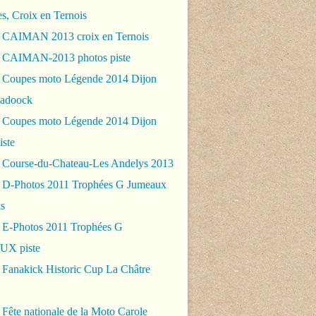
es, Croix en Ternois
 CAIMAN 2013 croix en Ternois
 CAIMAN-2013 photos piste
 Coupes moto Légende 2014 Dijon
padoock
 Coupes moto Légende 2014 Dijon
iste
 Course-du-Chateau-Les Andelys 2013
 D-Photos 2011 Trophées G Jumeaux
s
 E-Photos 2011 Trophées G
VIETNAM - CAMBODGE, retour par Bangkok - frico-rac
X piste
 Fanakick Historic Cup La Châtre
Fête nationale de la Moto Carole