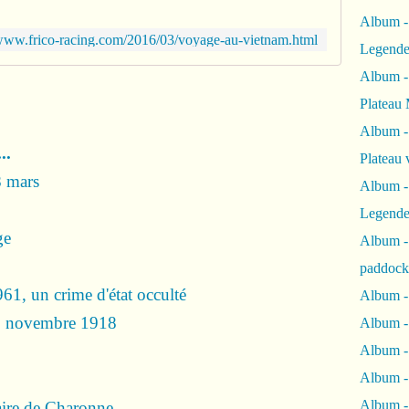
Album -
/www.frico-racing.com/2016/03/voyage-au-vietnam.html
Legende
Album -
Plateau 
Album -
..
Plateau 
8 mars
Album -
Legende
ge
Album 
paddock
1, un crime d'état occulté
Album -
 11 novembre 1918
Album -
Album - 
Album 
Album -
aire de Charonne