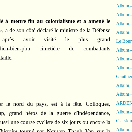
Album -
Album -
dé à mettre fin au colonialisme et a amené le
Album 
»
, a de son côté déclaré le ministre de la Défense
Album
près avoir visité le plus grand
Le Bour
cimetière de combattants
Album -
aille.
Album -
Album -
Gauthie
Album -
Album -
ARDEN
er le nord du pays, est à la fête. Colloques,
Album -
iap, grand héros de la guerre d'indépendance,
Classiqu
aussi une course cycliste de six jours ou encore la
Album -
histoire
tourné par Nguyen Thanh Van sur la