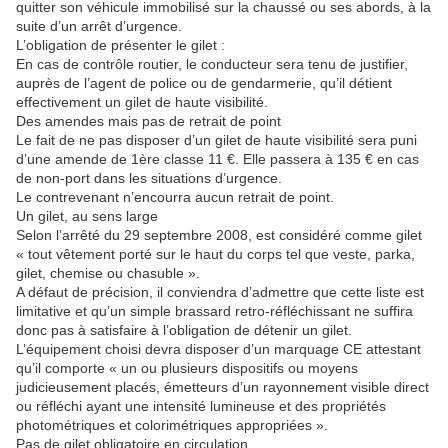
quitter son véhicule immobilisé sur la chaussé ou ses abords, à la
suite d’un arrêt d’urgence.
L’obligation de présenter le gilet :
En cas de contrôle routier, le conducteur sera tenu de justifier,
auprès de l’agent de police ou de gendarmerie, qu’il détient
effectivement un gilet de haute visibilité.
Des amendes mais pas de retrait de point
Le fait de ne pas disposer d’un gilet de haute visibilité sera puni
d’une amende de 1ère classe 11 €. Elle passera à 135 € en cas
de non-port dans les situations d’urgence.
Le contrevenant n’encourra aucun retrait de point.
Un gilet, au sens large
Selon l’arrêté du 29 septembre 2008, est considéré comme gilet
« tout vêtement porté sur le haut du corps tel que veste, parka,
gilet, chemise ou chasuble ».
A défaut de précision, il conviendra d’admettre que cette liste est
limitative et qu’un simple brassard retro-réfléchissant ne suffira
donc pas à satisfaire à l’obligation de détenir un gilet.
L’équipement choisi devra disposer d’un marquage CE attestant
qu’il comporte « un ou plusieurs dispositifs ou moyens
judicieusement placés, émetteurs d’un rayonnement visible direct
ou réfléchi ayant une intensité lumineuse et des propriétés
photométriques et colorimétriques appropriées ».
Pas de gilet obligatoire en circulation