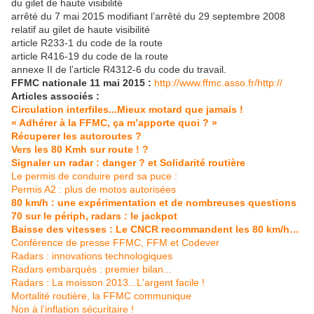
du gilet de haute visibilité
arrêté du 7 mai 2015 modifiant l’arrêté du 29 septembre 2008
relatif au gilet de haute visibilité
article R233-1 du code de la route
article R416-19 du code de la route
annexe II de l’article R4312-6 du code du travail.
FFMC nationale 11 mai 2015 :
http://www.ffmc.asso.fr/http://
Articles associés :
Circulation interfiles...Mieux motard que jamais !
« Adhérer à la FFMC, ça m’apporte quoi ? »
Récuperer les autoroutes ?
Vers les 80 Kmh sur route ! ?
Signaler un radar : danger ? et Solidarité routière
Le permis de conduire perd sa puce :
Permis A2 : plus de motos autorisées
80 km/h : une expérimentation et de nombreuses questions
70 sur le périph, radars : le jackpot
Baisse des vitesses : Le CNCR recommandent les 80 km/h…
Confèrence de presse FFMC, FFM et Codever
Radars : innovations technologiques
Radars embarqués : premier bilan...
Radars : La moisson 2013...L'argent facile !
Mortalité routière, la FFMC communique
Non à l’inflation sécuritaire !