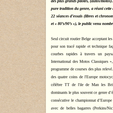
des plus grands pilotes, (autos/motos
pure tradition du genre, a réuni cett
22 séances d’essais (libres et chrono
et « 80’s/90’s »), le public venu nomb
Seul circuit routier Belge acceptant l
pour son tracé rapide et technique faç
courbes rapides à travers un pay
International des Motos Classiques »
programme de courses des plus relevé
des quatre coins de l'Europe motocycl
célèbre TT de l'ile de Man les Bri
dominants le plus souvent ce genre d’
consécutive le championnat d’Europe 
avec de belles bagarres (Perkins/Ni