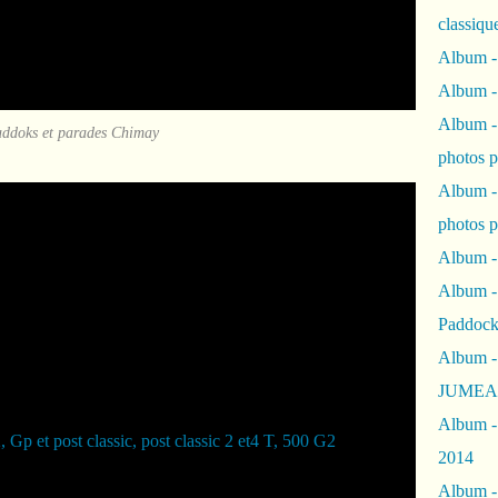
classiqu
Album -
Album -
Album -
ddoks et parades Chimay
photos 
Album -
photos p
Album -
Album -
Paddock
Album -
JUMEAU
Album -
2014
Album - 