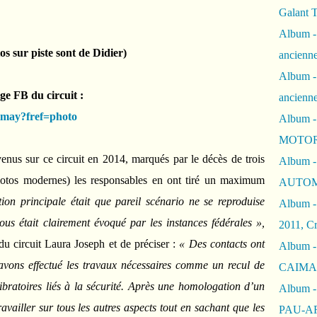
Galant 
Album -
s sur piste sont de Didier)
ancienne
Album -
age FB du circuit :
ancienn
himay?fref=photo
Album -
MOTOR
enus sur ce circuit en 2014, marqués par le décès de trois
Album -
motos modernes) les responsables en ont tiré un maximum
AUTOM
ion principale était que pareil scénario ne se reproduise
Album -
ous était clairement évoqué par les instances fédérales »,
2011, Cr
 du circuit Laura Joseph et de préciser :
« Des contacts ont
Album - 
 avons effectué les travaux nécessaires comme un recul de
CAIMAN 
vibratoires liés à la sécurité. Après une homologation d’un
Album -
ravailler sur tous les autres aspects tout en sachant que les
PAU-A