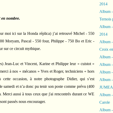
2014
Album 
t en nombre.
Ternois 
Album -
our moi ici sur la Honda réplica) j’ai retrouvé Michel - 550
2014
00 Moryam, Pascal - 550 four, Philippe - 750 Bo et Eric -
Album -
r sur ce circuit mythique.
Croix en
Album -
tes) Jean-Luc et Vincent, Karine et Philippe leur « cuistot »
Album - 
, merci à nos « mécanos » Yves et Roger, techniciens « hors
Album -
cette occasion, à notre photographe Didier, qui s’est
Album 
le samedi et n’a donc pu tenir son poste comme prévu (400
JUMEA
. Merci aussi à tous ceux que j'ai rencontrés durant ce WE
Album -
 sont passés nous encourager.
Carole
Album -