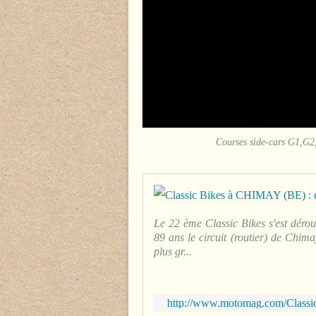
Courses side-cars G1,G2, 
Le 22 ème Classic Bikes s'est dérou
89 ans le circuit (routier) de Chima
plus gr...
http://www.motomag.com/Classi