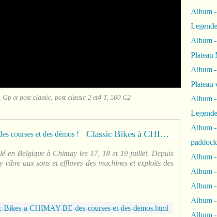
Album -
Legende
Album -
Plateau 
Album -
Plateau 
Gp et post classic, post classic 2 et4 T, 500 G2
Album -
Legende
Album 
Classic Bikes à CHIMAY (BE) : des courses et des démos !
paddock
lé en Belgique à Chimay les 17, 18 et 19 juillet. Depuis
Album -
y vibre aux sons et effluves des machines et exploits des
Album -
Album - 
Album 
c-Bikes-a-CHIMAY-BE-des-courses-et-des-demos.html
Album -