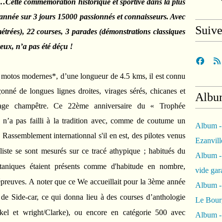
)…Cette commémoration historique et sportive dans la plus
e année sur 3 jours 15000 passionnés et connaisseurs. Avec
Suiv
métrées), 22 courses, 3 parades (démonstrations classiques
reux, n’a pas été déçu !
es motos modernes*, d’une longueur de 4.5 kms, il est connu
onné de longues lignes droites, virages sérés, chicanes et
Albu
sage champêtre. Ce 22ème anniversaire du « Trophée
, n’a pas failli à la tradition avec, comme de coutume un
Album -
.
Rassemblement internationnal s'il en est, des pilotes venus
Ezanvil
iste se sont mesurés sur ce tracé athypique ; habitués du
Album -
taniques étaient présents comme d'habitude en nombre,
vide ga
épreuves. A noter que ce We accueillait pour la 3ème année
Album -
de Side-car, ce qui donna lieu à des courses d’anthologie
Le Bour
ckel et wright/Clarke), ou encore en catégorie 500 avec
Album -