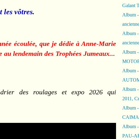
Galant 
 les vôtres.
Album -
ancienne
Album -
année écoulée, que je dédie à Anne-Marie
ancienn
Album -
e au lendemain des Trophées Jumeaux...
MOTOR
Album -
AUTOM
Album -
ndrier des roulages et expo 2026 qui
2011, Cr
Album - 
CAIMAN 
Album -
PAU-A