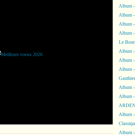
Album -
Album -
Album 
Album
Le Bour
Album -
Album -
Album -
Gauthie
Album -
Album -
ARDEN
Album -
Classiqu
Album -