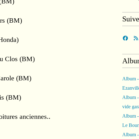
 (BM)
Suiv
urs (BM)
(Honda)
du Clos (BM)
Albu
Carole (BM)
Album -
Ezanvil
is (BM)
Album -
vide ga
oitures anciennes..
Album -
Le Bour
Album -