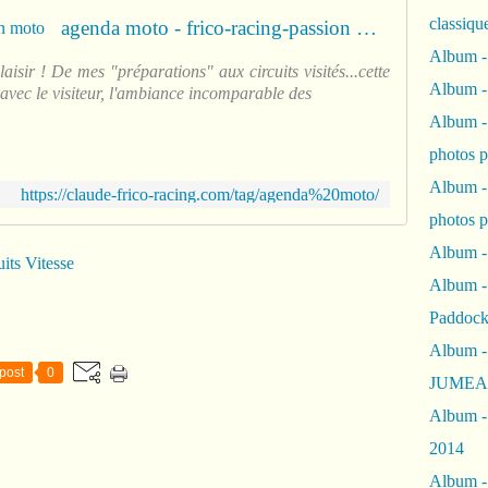
classiqu
agenda moto - frico-racing-passion moto
Album -
aisir ! De mes "préparations" aux circuits visités...cette
Album -
avec le visiteur, l'ambiance incomparable des
Album -
photos 
Album -
https://claude-frico-racing.com/tag/agenda%20moto/
photos p
Album -
its Vitesse
Album -
Paddock
Album -
post
0
JUMEAU
Album -
2014
Album - 