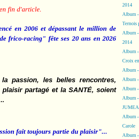
2014
n fin d'article.
Album 
Ternois 
encé en 2006 et dépassant le million de
Album -
de frico-racing" fête ses 20 ans en 2026
2014
Album -
Croix en
Album -
la passion, les belles rencontres,
Album - 
 le plaisir partagé et la SANTÉ, soient
Album -
Album 
..
JUMEA
Album -
Carole
ion fait toujours partie du plaisir"...
Album -