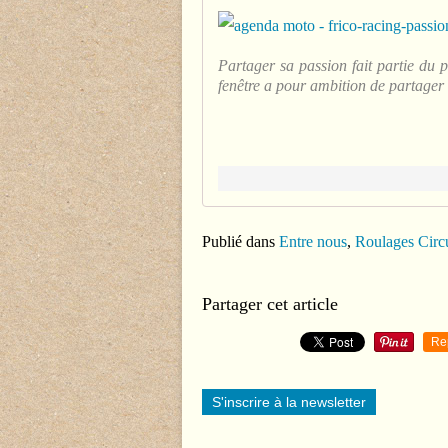
Partager sa passion fait partie du pl
fenêtre a pour ambition de partager 
Publié dans
Entre nous
,
Roulages Circu
Partager cet article
Re
S'inscrire à la newsletter