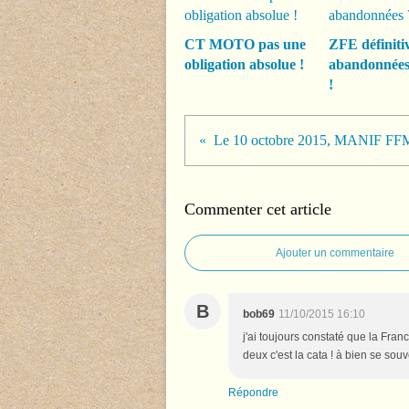
CT MOTO pas une
ZFE définiti
obligation absolue !
abandonnée
!
Commenter cet article
Ajouter un commentaire
B
bob69
11/10/2015 16:10
j'ai toujours constaté que la Fr
deux c'est la cata ! à bien se sou
Répondre