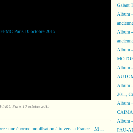
Galant 
Album -
ancienne
Album -
ancienn
Album -
MOTOR
Album -
AUTOM
Album -
2011, Cr
Album - 
FFMC Paris 10 octobre 2015
CAIMAN 
Album -
Manifestations FFMC du 10 octobre : une énorme mobilisation à travers la France
PAU-A