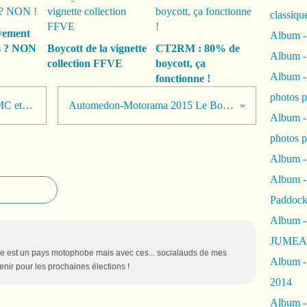
classiqu
vement
Album -
s ? NON
Boycott de la vignette
CT2RM : 80% de
Album -
collection FFVE
boycott, ça
Album -
fonctionne !
photos 
Le 10 octobre 2015, MANIF FFMC et FFM
Automedon-Motorama 2015 Le Bourget
Album -
photos p
Album -
Album -
Paddock
Album -
JUMEAU
ance est un pays motophobe mais avec ces... socialauds de mes
Album -
venir pour les prochaines élections !
2014
Album - 