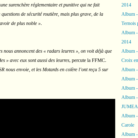
une surenchère réglementaire et punitive qui ne fait
2014
questions de sécurité routière, mais plus grave, de la
Album 
 avoir de plus noble »
.
Ternois 
Album -
2014
ers nous annoncent des « radars leurres », on voit déjà que
Album -
des » avec eux sont aussi des leurres
, percute la FFMC.
Croix en
R nous envoie, et les Motards en colère l’ont reçu 5 sur
Album -
Album - 
Album -
Album 
JUMEA
Album -
Carole
Album -