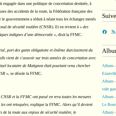
ait engagée dans une politique de concertation destinée, à
uses des accidents de la route, la Fédération française des
Suiv
 le gouvernement a réduit à néant tous les échanges menés
ional de sécurité routière (CNSR). Et en revient à
« des
itiques indignes d’une démocratie »
, dixit la FFMC.
Albu
sé, port des gants obligatoire et énième durcissement du
ls vient de s’asseoir sur trois années de concertation avec
tuel locataire de Matignon était pourtant venu chercher
Album -
NSR »
, se désole la FFMC.
Ezanvil
Album -
vide ga
u CNSR et la FFMC ont passé en revu toutes les mesures
Album -
 les ont retoquées
, explique la FFMC.
Alors qu’il devient
Le Bour
 de la route aux enjeux de sécurité routière, le
Album -