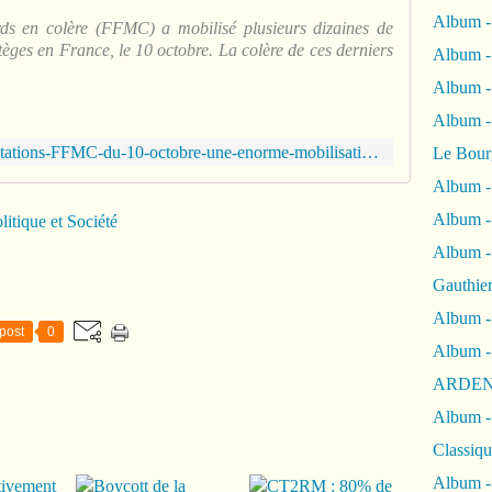
Album -
ds en colère (FFMC) a mobilisé plusieurs dizaines de
tèges en France, le 10 octobre. La colère de ces derniers
Album -
Album 
Album
http://www.motomag.com/Manifestations-FFMC-du-10-octobre-une-enorme-mobilisation-a-travers-la-France.html
Le Bour
Album -
Album -
litique et Société
Album -
Gauthie
Album -
post
0
Album -
ARDEN
Album -
Classiqu
Album -