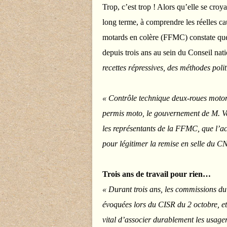
Trop, c’est trop ! Alors qu’elle se croy
long terme, à comprendre les réelles ca
motards en colère (FFMC) constate que
depuis trois ans au sein du Conseil nat
recettes répressives, des méthodes pol
« Contrôle technique deux-roues motori
permis moto, le gouvernement de M. Val
les représentants de la FFMC, que l’ac
pour légitimer la remise en selle du C
Trois ans de travail pour rien…
« Durant trois ans, les commissions d
évoquées lors du CISR du 2 octobre, et
vital d’associer durablement les usagers