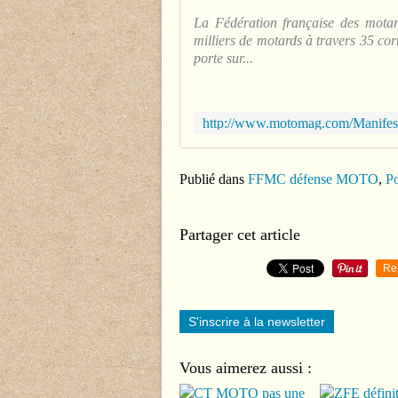
La Fédération française des motar
milliers de motards à travers 35 cor
porte sur...
Publié dans
FFMC défense MOTO
,
Po
Partager cet article
Re
S'inscrire à la newsletter
Vous aimerez aussi :