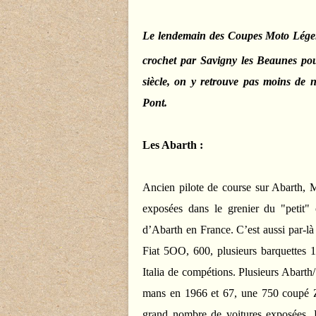
Le lendemain des Coupes Moto Légend
crochet par Savigny les Beaunes pou
siècle, on y retrouve pas moins de n
Pont.
Les Abarth :
Ancien pilote de course sur Abarth, M
exposées dans le grenier du "petit" c
d’Abarth en France. C’est aussi par-là 
Fiat 5OO, 600, plusieurs barquettes
Italia de compétions. Plusieurs Abart
mans en 1966 et 67, une 750 coupé Za
grand nombre de voitures exposées. L