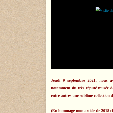
Jeudi 9 septembre 2021, nous av
notamment du très réputé musée de
entre autres une sublime collection d
(En hommage mon article de 2018 ci