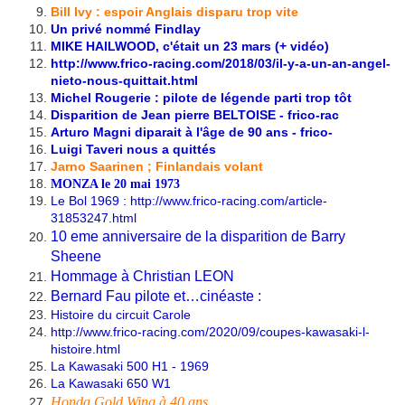
Bill Ivy : espoir Anglais disparu trop vite
Un privé nommé Findlay
MIKE HAILWOOD, c'était un 23 mars (+ vidéo)
http://www.frico-racing.com/2018/03/il-y-a-un-an-angel-
nieto-nous-quittait.html
Michel Rougerie : pilote de légende parti trop tôt
Disparition de Jean pierre BELTOISE - frico-rac
Arturo Magni diparait à l'âge de 90 ans - frico-
Luigi Taveri nous a quittés
Jarno Saarinen ; Finlandais volant
MONZA le 20 mai 1973
Le Bol 1969 :
http://www.frico-racing.com/article-
31853247.html
10 eme anniversaire de la disparition de Barry
Sheene
Hommage à Christian LEON
Bernard Fau pilote et…cinéaste :
Histoire du circuit
Carole
http://www.frico-racing.com/2020/09/coupes-kawasaki-l-
histoire.html
La Kawasaki 500 H1 - 1969
La Kawasaki 650 W1
Honda Gold Wing à 40 ans