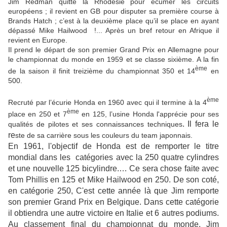
Jim Redman quitte la Rhodésie pour écumer les circuits
européens ; il revient en GB pour disputer sa première course à
Brands Hatch ; c’est à la deuxième place qu’il se place en ayant
dépassé Mike Hailwood !... Après un bref retour en Afrique il
revient en Europe.
Il prend le départ de son premier Grand Prix en Allemagne pour
le championnat du monde en 1959 et se classe sixième. A la fin
ème
de la saison il finit treizième du championnat 350 et 14
en
500.
ème
Recruté par l’écurie Honda en 1960 avec qui il termine à la 4
ème
place en 250 et 7
en 125, l’usine Honda l'apprécie pour ses
. Il fera le
qualités de pilotes et ses connaissances techniques
re
ste de sa carrière sous les couleurs du team japonnais.
En 1961, l'objectif de Honda est de remporter le titre
mondial dans les catégories avec la 250 quatre cylindres
et une nouvelle 125 bicylindre.… Ce sera chose faite avec
Tom Phillis en 125 et Mike Hailwood en 250. De son coté,
en catégorie 250, C'est cette année là que Jim remporte
son premier Grand Prix en Belgique. Dans cette catégorie
il obtiendra une autre victoire en Italie et 6 autres podiums.
Au classement final du championnat du monde, Jim