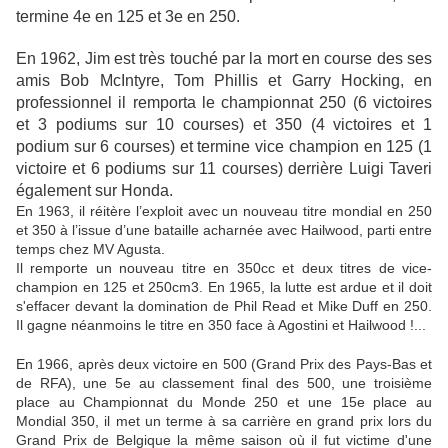
termine 4e en 125 et 3e en 250.
En 1962, Jim est très touché par la mort en course des ses
amis Bob McIntyre, Tom Phillis et Garry Hocking, en
professionnel il remporta le championnat 250 (6 victoires
et 3 podiums sur 10 courses) et 350 (4 victoires et 1
podium sur 6 courses) et termine vice champion en 125 (1
victoire et 6 podiums sur 11 courses) derrière Luigi Taveri
également sur Honda.
En 1963, il réitère l’exploit avec un nouveau titre mondial en 250
et 350 à l’issue d’une bataille acharnée avec Hailwood, parti entre
temps chez MV Agusta.
Il remporte un nouveau titre en 350cc et deux titres de vice-
champion en 125 et 250cm3. En 1965, la lutte est ardue et il doit
s'effacer devant la domination de Phil Read et Mike Duff en 250.
Il gagne néanmoins le titre en 350 face à Agostini et Hailwood !...
En 1966, après deux victoire en 500 (Grand Prix des Pays-Bas et
de RFA), une 5e au classement final des 500, une troisième
place au Championnat du Monde 250 et une 15e place au
Mondial 350, il met un terme à sa carrière en grand prix lors du
Grand Prix de Belgique la même saison où il fut victime d'une