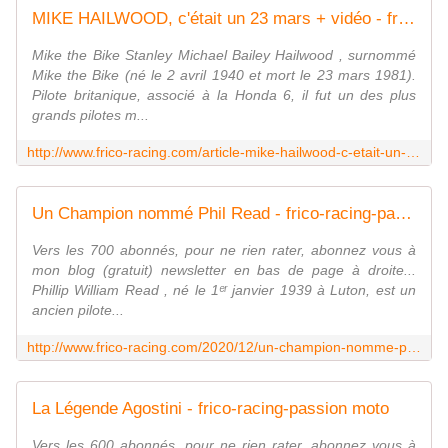
MIKE HAILWOOD, c'était un 23 mars + vidéo - frico-racing-passion moto
Mike the Bike Stanley Michael Bailey Hailwood , surnommé
Mike the Bike (né le 2 avril 1940 et mort le 23 mars 1981).
Pilote britanique, associé à la Honda 6, il fut un des plus
grands pilotes m...
http://www.frico-racing.com/article-mike-hailwood-c-etait-un-23-mars-123066101.html
Un Champion nommé Phil Read - frico-racing-passion moto
Vers les 700 abonnés, pour ne rien rater, abonnez vous à
mon blog (gratuit) newsletter en bas de page à droite...
Phillip William Read , né le 1ᵉʳ janvier 1939 à Luton, est un
ancien pilote...
http://www.frico-racing.com/2020/12/un-champion-nomme-phi-read.html
La Légende Agostini - frico-racing-passion moto
Vers les 600 abonnés, pour ne rien rater, abonnez vous à