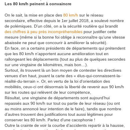
Les 80 km/h peinent à convaincre
On le sait, la mise en place des
80 km/h
sur le réseau
secondaire, effective depuis le 1er juillet 2018, a soulevé nombre
de polémiques. D’un côté, on a la sécurité routière qui brandit
des chiffres à peu près incompréhensibles
pour justifier cette
mesure (même si la bonne foi oblige à reconnaître qu’une vitesse
abaissée ne peut que concourir à améliorer la sécurité).
En face, on a certains présidents de départements qui prétendent
que les 80 km/h n’apportent aucune amélioration tout en
rallongeant les déplacements (tout au plus de quelques secondes
sur une vingtaine de kilomètres, mais bon…).
Surtout, ils trouvent là un bon moyen de contester les directives
venues d’en haut, jouant la carte des « élus-qui-connaissent-la-
réalité-du-terrain ». Or, en vertu de la loi d'orientation des
mobilités, ceux-ci ont désormais la liberté de revenir aux 90 km/h
sur les routes qui relèvent de leur compétence,
Résultat, une vingtaine de départements sont aujourd’hui
repassés aux 90 km/h sur tout ou partie de leur réseau (ou ont
au moins annoncé leur intention de le faire), tandis que nombre
d’autres trouvent des justifications tout aussi légitimes pour
conserver les 80 km/h. Parlez d'une cacophonie !
Outre la crainte de voir la courbe d’accidents repartir à la hausse,