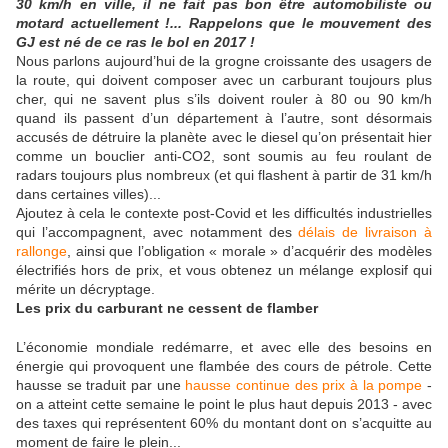
30 km/h en ville, il ne fait pas bon être automobiliste ou
motard actuellement !... Rappelons que le mouvement des
GJ est né de ce ras le bol en 2017 !
Nous parlons aujourd’hui de la grogne croissante des usagers de
la route, qui doivent composer avec un carburant toujours plus
cher, qui ne savent plus s’ils doivent rouler à 80 ou 90 km/h
quand ils passent d’un département à l’autre, sont désormais
accusés de détruire la planète avec le diesel qu’on présentait hier
comme un bouclier anti-CO2, sont soumis au feu roulant de
radars toujours plus nombreux (et qui flashent à partir de 31 km/h
dans certaines villes)...
Ajoutez à cela le contexte post-Covid et les difficultés industrielles
qui l’accompagnent, avec notamment des
délais de livraison à
rallonge
, ainsi que l’obligation « morale » d’acquérir des modèles
électrifiés hors de prix, et vous obtenez un mélange explosif qui
mérite un décryptage.
Les prix du carburant ne cessent de flamber
L’économie mondiale redémarre, et avec elle des besoins en
énergie qui provoquent une flambée des cours de pétrole. Cette
hausse se traduit par une
hausse continue des prix à la pompe
-
on a atteint cette semaine le point le plus haut depuis 2013 - avec
des taxes qui représentent 60% du montant dont on s’acquitte au
moment de faire le plein...