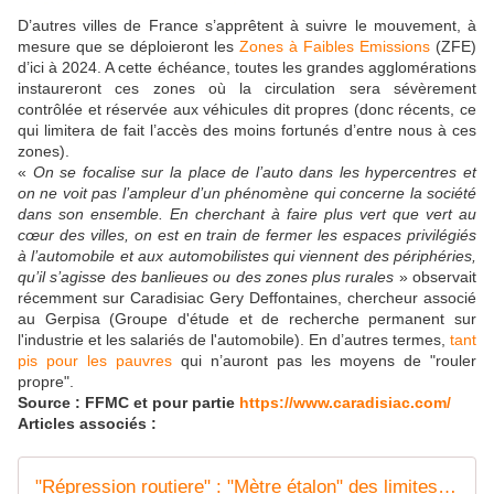
D’autres villes de France s’apprêtent à suivre le mouvement, à
mesure que se déploieront les
Zones à Faibles Emissions
(ZFE)
d’ici à 2024. A cette échéance, toutes les grandes agglomérations
instaureront ces zones où la circulation sera sévèrement
contrôlée et réservée aux véhicules dit propres (donc récents, ce
qui limitera de fait l’accès des moins fortunés d’entre nous à ces
zones).
«
On se focalise sur la place de l’auto dans les hypercentres et
on ne voit pas l’ampleur d’un phénomène qui concerne la société
dans son ensemble. En cherchant à faire plus vert que vert au
cœur des villes, on est en train de fermer les espaces privilégiés
à l’automobile et aux automobilistes qui viennent des périphéries,
qu’il s’agisse des banlieues ou des zones plus rurales
» observait
récemment sur Caradisiac Gery Deffontaines, chercheur associé
au Gerpisa (Groupe d'étude et de recherche permanent sur
l'industrie et les salariés de l'automobile). En d’autres termes,
tant
pis pour les pauvres
qui n’auront pas les moyens de "rouler
propre".
Source : FFMC et pour partie
https://www.caradisiac.com/
Articles associés :
"Répression routiere" : "Mètre étalon" des limites de l'acceptation populaire ? - frico-racing-passion moto