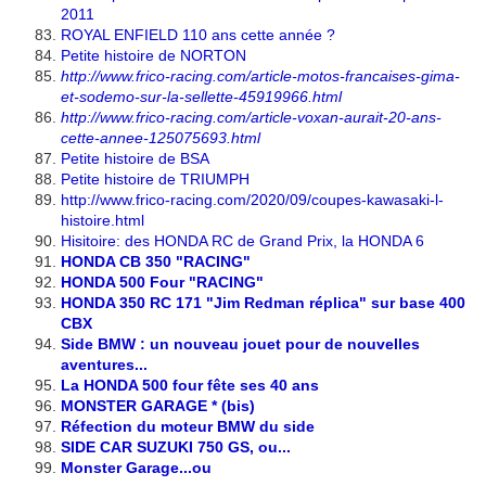
2011
ROYAL ENFIELD 110 ans cette année ?
Petite histoire de NORTON
http://www.frico-racing.com/article-motos-francaises-gima-
et-sodemo-sur-la-sellette-45919966.html
http://www.frico-racing.com/article-voxan-aurait-20-ans-
cette-annee-125075693.html
Petite histoire de BSA
Petite histoire de TRIUMPH
http://www.frico-racing.com/2020/09/coupes-kawasaki-l-
histoire.html
Hisitoire: des HONDA RC de Grand Prix, la HONDA 6
HONDA CB 350 "RACING"
HONDA 500 Four "RACING"
HONDA 350 RC 171 "Jim Redman réplica" sur base 400
CBX
Side BMW : un nouveau jouet pour de nouvelles
aventures...
La HONDA 500 four fête ses 40 ans
MONSTER GARAGE * (bis)
Réfection du moteur BMW du side
SIDE CAR SUZUKI 750 GS, ou...
Monster Garage...ou