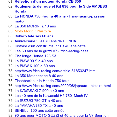
Réfection d’un moteur Honda CB 350
Roulements de roue et Kit 836 pour le Side AMDESS
Honda
La HONDA 750 Four a 40 ans - frico-racing-passion
moto
La 350 MORINI a 40 ans
Moto Morini : l'histoire
Bultaco fête ses 60 ans
Anniversaire : Les 70 ans de HONDA
Histoire d'un constructeur : Elf 40 ans cette
Les 50 ans de la guzzi V7 - frico-racing-pass
Challenge Honda 125 S3
La BMW 90 S a 40 ans
La BMW K 100 a 30 ans
http://www.frico-racing.com/article-31853247.html
La 350 Motobecane à 40 ans
Flashback sur la Honda 750 four
http://www.frico-racing.com/2020/08/japauto-l-histoire.html
La KAWASAKI Z 900 a 40 ans
Les 40 ans de la Kawasaki H2 750, Mach IV
La SUZUKI 750 GT a 40 ans
La YAMAHA 750 TX a 40 ans
BENELLI 100 ans cette année
90 ans pour MOTO GUZZI et 40 ans pour la V7 Sport en