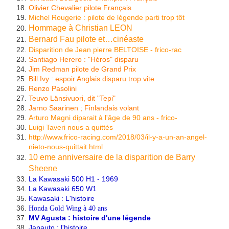
Olivier Chevalier pilote Français
Michel Rougerie : pilote de légende parti trop tôt
Hommage à Christian LEON
Bernard Fau pilote et…cinéaste
Disparition de Jean pierre BELTOISE - frico-rac
Santiago Herero : "Héros" disparu
Jim Redman pilote de Grand Prix
Bill Ivy : espoir Anglais disparu trop vite
Renzo Pasolini
Teuvo Länsivuori, dit "Tepi"
Jarno Saarinen ; Finlandais volant
Arturo Magni diparait à l'âge de 90 ans - frico-
Luigi Taveri nous a quittés
http://www.frico-racing.com/2018/03/il-y-a-un-an-angel-
nieto-nous-quittait.html
10 eme anniversaire de la disparition de Barry
Sheene
La Kawasaki 500 H1 - 1969
La Kawasaki 650 W1
Kawasaki : L'histoire
Honda Gold Wing à 40 ans
MV Agusta : histoire d'une légende
Japauto : l'histoire