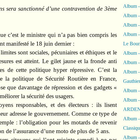
Album -
ons sera sanctionné d’une contravention de 3ème
Album -
Album 
e c’est le ministre qui n’a pas bien compris les
Album
t manifesté le 18 juin dernier :
Le Bour
limites sont sociales, pécuniaires et éthiques et le
Album -
sures est atteint. Le gilet jaune et la fronde anti
Album -
s de cette politique hyper répressive. C’est la
Album -
e la politique de Sécurité Routière en France,
Gauthie
ose que davantage de répression et des gadgets «
Album -
méliorer la sécurité des usagers.
Album -
yens responsables, et des électeurs : ils lisent
ARDEN
 leur adresse le gouvernement. Comme ce type de
Album -
emple : l’obligation pour les motards de revenir
Classiqu
on de l’assurance d’une moto de plus de 5 ans.
Album -
rs citoyens qui l’ont rejointe samedi à ne pas