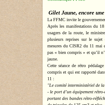
Gilet Jaune, encore une 
La FFMC invite le gouvernement 
Après les manifestations du 18
usagers de la route, le ministr
plusieurs reprises sur le sujet
mesures du CISR2 du 11 mai de
pas « bien compris » et qu’il n’
jaune.
Cette séance de rétro pédalage
compris et qui est rapporté da
11 :
"Le comité interministériel de la
- le port d’un équipement rétro-r
portant des bandes
rétro-réfléc
de tricycles de 125 cm3 et plus.