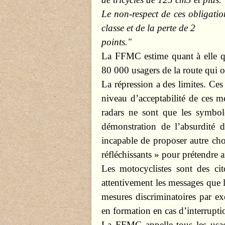
Le non-respect de ces obligati
classe et de la perte de 2
points."
La FFMC estime quant à elle qu
80 000 usagers de la route qui on
La répression a des limites. Ces 
niveau d’acceptabilité de ces me
radars ne sont que les symbole
démonstration de l’absurdité d
incapable de proposer autre ch
réfléchissants » pour prétendre a
Les motocyclistes sont des cito
attentivement les messages que
mesures discriminatoires par ex
en formation en cas d’interrupti
La FFMC appelle tous les usage