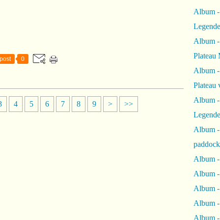
Album -
Legende
Album -
Plateau 
post
0
Album -
Plateau 
Album -
3
4
5
6
7
8
9
>
>>
Legende
Album 
paddock
Album -
Album -
Album - 
Album 
Album -