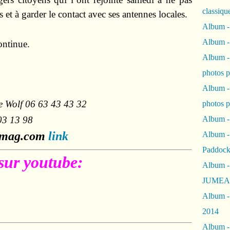
classiqu
és et à garder le contact avec ses antennes locales.
Album -
Album -
continue.
Album -
photos 
Album -
e Wolf 06 63 43 43 32
photos p
03 13 98
Album -
tomag.com
link
Album -
Paddock
sur youtube:
Album -
JUMEAU
Album -
2014
Album - 