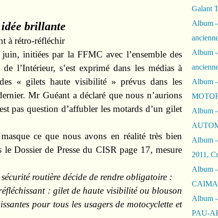
Galant 
Album -
idée brillante
ancienne
à rétro-réfléchir
Album -
 juin, initiées par la FFMC avec l’ensemble des
e de l’Intérieur, s’est exprimé dans les médias à
ancienn
 des « gilets haute visibilité » prévus dans les
Album -
rnier. Mr Guéant a déclaré que nous n’aurions
MOTOR
est pas question d’affubler les motards d’un gilet
Album -
AUTOM
 masque ce que nous avons en réalité très bien
Album -
ns le Dossier de Presse du CISR page 17, mesure
2011, Cr
Album - 
 sécurité routière décide de rendre obligatoire :
CAIMAN 
éfléchissant : gilet de haute visibilité ou blouson
Album -
hissantes pour tous les usagers de motocyclette et
PAU-A