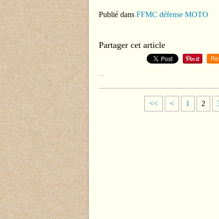
Publié dans
FFMC défense MOTO
Partager cet article
Re
…
<<
<
1
2