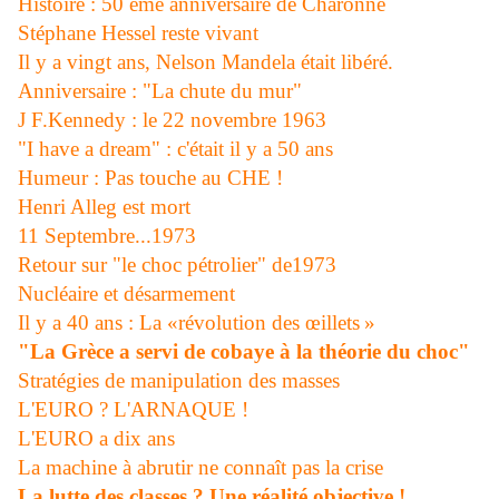
Histoire : 50 ème anniversaire de Charonne
Stéphane Hessel reste vivant
Il y a vingt ans, Nelson Mandela était libéré.
Anniversaire : "La chute du mur"
J F.Kennedy : le 22 novembre 1963
"I have a dream" : c'était il y a 50 ans
Humeur : Pas touche au CHE !
Henri Alleg est mort
11 Septembre...1973
Retour sur "le choc pétrolier" de1973
Nucléaire et désarmement
Il y a 40 ans : La «révolution des œillets »
"La Grèce a servi de cobaye à la théorie du choc"
Stratégies de manipulation des masses
L'EURO ? L'ARNAQUE !
L'EURO a dix ans
La machine à abrutir ne connaît pas la crise
La lutte des classes ? Une réalité objective !