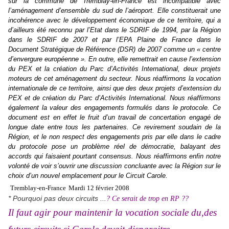
sur la commune de Tremblay-en-France est incompatible avec
l’aménagement d’ensemble du sud de l’aéroport. Elle constituerait une
incohérence avec le développement économique de ce territoire, qui a
d’ailleurs été reconnu par l’Etat dans le SDRIF de 1994, par la Région
dans le SDRIF de 2007 et par l’EPA Plaine de France dans le
Document Stratégique de Référence (DSR) de 2007 comme un « centre
d’envergure européenne ». En outre, elle remettrait en cause l’extension
du PEX et la création du Parc d’Activités International, deux projets
moteurs de cet aménagement du secteur.
Nous réaffirmons la vocation
internationale de ce territoire, ainsi que des deux projets d’extension du
PEX et de création du Parc d’Activités International. Nous réaffirmons
également la valeur des engagements formulés dans le protocole. Ce
document est en effet le fruit d’un travail de concertation engagé de
longue date entre tous les partenaires. Ce revirement soudain de la
Région, et le non respect des engagements pris par elle dans le cadre
du protocole pose un problème réel de démocratie, balayant des
accords qui faisaient pourtant consensus. Nous réaffirmons enfin notre
volonté de voir s’ouvrir une discussion concluante avec la Région sur le
choix d’un nouvel emplacement pour le Circuit Carole.
Tremblay-en-France
Mardi 12 février 2008
* Pourquoi pas deux circuits ...
? Ce serait de trop en RP ??
Il faut agir pour maintenir la vocation sociale du,des