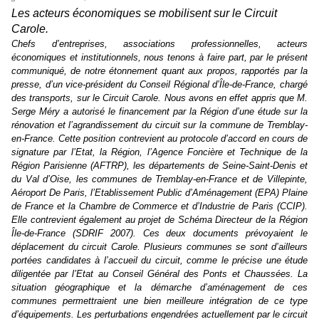
Les acteurs économiques se mobilisent sur le Circuit
Carole.
Chefs d’entreprises, associations professionnelles, acteurs
économiques et institutionnels, nous tenons à faire part, par le présent
communiqué, de notre étonnement quant aux propos, rapportés par la
presse, d’un vice-président du Conseil Régional d’Île-de-France, chargé
des transports, sur le Circuit Carole. Nous avons en effet appris que M.
Serge Méry a autorisé le financement par la Région d’une étude sur la
rénovation et l’agrandissement du circuit sur la commune de Tremblay-
en-France.
Cette position contrevient au protocole d’accord en cours de
signature par l’Etat, la Région, l’Agence Foncière et Technique de
la
Région Parisienne
(AFTRP), les départements de Seine-Saint-Denis et
du Val d’Oise, les communes de Tremblay-en-France et de Villepinte,
Aéroport De Paris, l’Etablissement Public d’Aménagement (EPA) Plaine
de France et la Chambre de Commerce et d’Industrie de Paris (CCIP).
Elle contrevient également au projet de Schéma Directeur de la Région
Île-de-France (SDRIF 2007). Ces deux documents prévoyaient le
déplacement du circuit Carole. Plusieurs communes se sont d’ailleurs
portées candidates à l’accueil du circuit, comme le précise une étude
diligentée par l’Etat au Conseil Général des Ponts et Chaussées. La
situation géographique et la démarche d’aménagement de ces
communes permettraient une bien meilleure intégration de ce type
d’équipements. Les perturbations engendrées actuellement par le circuit