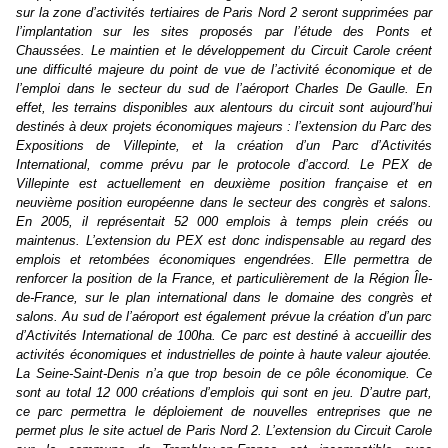
sur la zone d’activités tertiaires de Paris Nord 2 seront supprimées par
l’implantation sur les sites proposés par l’étude des Ponts et
Chaussées.
Le maintien et le développement du Circuit Carole créent
une difficulté majeure du point de vue de l’activité économique et de
l’emploi dans le secteur du sud de l’aéroport Charles De Gaulle. En
effet, les terrains disponibles aux alentours du circuit sont aujourd’hui
destinés à deux projets économiques majeurs : l’extension du Parc des
Expositions de Villepinte, et la création d’un Parc d’Activités
International, comme prévu par le protocole d’accord.
Le PEX de
Villepinte est actuellement en deuxième position française et en
neuvième position européenne dans le secteur des congrès et salons.
En 2005, il représentait 52 000 emplois à temps plein créés ou
maintenus. L’extension du PEX est donc indispensable au regard des
emplois et retombées économiques engendrées. Elle permettra de
renforcer la position de la France, et particulièrement de la Région Île-
de-France, sur le plan international dans le domaine des congrès et
salons.
Au sud de l’aéroport est également prévue la création d’un parc
d’Activités International de 100ha. Ce parc est destiné à accueillir des
activités économiques et industrielles de pointe à haute valeur ajoutée.
La Seine-Saint-Denis n’a que trop besoin de ce pôle économique. Ce
sont au total 12 000 créations d’emplois qui sont en jeu. D’autre part,
ce parc permettra le déploiement de nouvelles entreprises que ne
permet plus le site actuel de Paris Nord 2.
L’extension du Circuit Carole