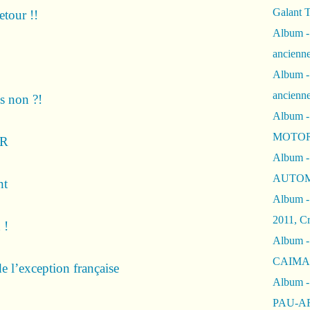
Galant 
tour !!
Album -
ancienne
Album -
ancienn
is non ?!
Album -
MOTOR
SR
Album -
AUTOM
nt
Album -
2011, Cr
 !
Album - 
CAIMAN 
 l’exception française
Album -
PAU-A