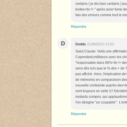
certains ( je dis bien certains ) j
boites<br /> " après avoir fumé des 
fais des erreurs comme tout le mo
Répondre
D
Dodds
21/06/2013 13:52
Salut Claude. Voilà une affirmatio
Cependant,méfiance avec les chiff
"responsable dans 66%<br /> des 
sens dès lors que le % des + de 7
pas affiché. Hors, l'implication de
de mémoire) en comparaison des 1
nouvelle contrainte auprès des<br
sont toujours en selle !)? Décidéme
motards compris, qui applaudirons
l'on désigne "un coupable" : L'enfe
Répondre