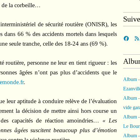
 de la corbeille…
Suiv
interministériel de sécurité routière (ONISR), les
es dans 66 % des accidents mortels dans lesquels
une seule tranche, celle des 18-24 ans (69 %).
Albu
té routière, personne ne leur en tient rigueur : les
ersonnes âgées n’ont pas plus d’accidents que le
Album -
Lemonde.fr
.
Ezanvil
Album -
e leur aptitude à conduire relève de l’évaluation
vide ga
ement la décision de mettre ainsi hors course un
Album -
e des capacités de réaction amoindries…
« Les
Le Bour
onnes âgées suscitent beaucoup plus d’émotion
Album -
ue contre la violence routière.