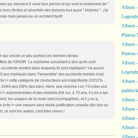
eunes qui viennent d' avoir leur permis et qui vont et reviennent de "
Album -
trucs illicites et absorbés des boisons tout aussi " bizarres " . j'ai
Legende
nde mais jamais eu un accident fautif .
Album -
Plateau 
Album -
Plateau 
n qui circule un peu partout ces derniers temps.
res de l'ONSIR. Le sophisme consistant à dire qu'ils sont
Album -
accidents mortels dans lesquelq ils sont impliqués" n'a aucun
Legende
0 ans impliqués dans "l'ensemble" des accidents mortels n'est
<br /> cette catégorie de conducteurs est insignifiante (10/12% ...
Album 
5/44 ans (59% des tués). Alors, que cherche t-on ? A créer une
paddock
 /> automobolistes et des motards (Hé oui, à 70 ans, il y en a qui
nt, les usagers de la route sont incorrigigibles, et il y en a,
Album -
 à<br /> une mesure sans réelle justification actuelle dès lors ou
Album -
r, ce sont les autres, c'est bien connu !
Album - 
Album 
Album -