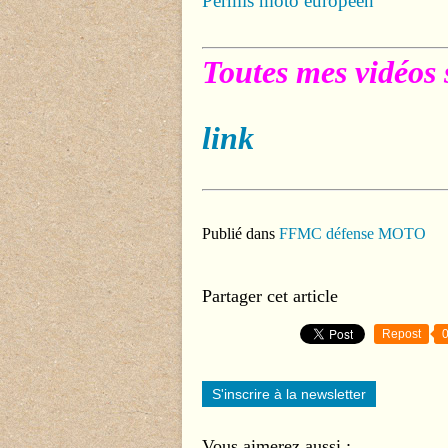
Permis moto européen
Toutes mes vidéos 
link
Publié dans
FFMC défense MOTO
Partager cet article
Repost
S'inscrire à la newsletter
Vous aimerez aussi :