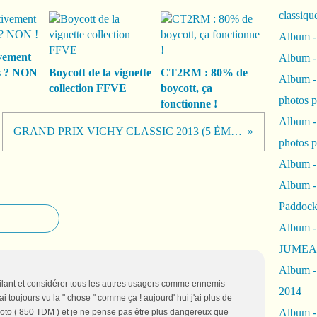
classiqu
Album -
vement
Album -
s ? NON
Boycott de la vignette
CT2RM : 80% de
Album -
collection FFVE
boycott, ça
photos 
fonctionne !
Album -
GRAND PRIX VICHY CLASSIC 2013 (5 ÈME ÉDITION)
photos p
Album -
Album -
Paddock
Album -
JUMEAU
Album -
vigilant et considérer tous les autres usagers comme ennemis
2014
'ai toujours vu la " chose " comme ça ! aujourd' hui j'ai plus de
Album - 
moto ( 850 TDM ) et je ne pense pas être plus dangereux que