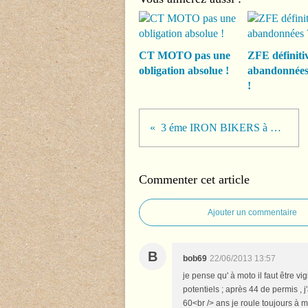
CT MOTO pas une
ZFE définiti
obligation absolue !
abandonnée
!
3 éme IRON BIKERS à CAROLE
Commenter cet article
Ajouter un commentaire
B
bob69
22/06/2013 13:57
je pense qu' à moto il faut être 
potentiels ; après 44 de permis , j
60<br /> ans je roule toujours à 