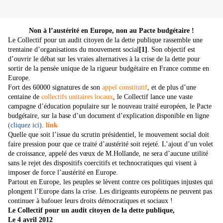
Non à l’austérité en Europe, non au Pacte budgétaire !
Le Collectif pour un audit citoyen de la dette publique rassemble une
trentaine d’organisations du mouvement social
[1]
. Son objectif est
d’ouvrir le débat sur les vraies alternatives à la crise de la dette pour
sortir de la pensée unique de la rigueur budgétaire en France comme en
Europe.
Fort des 60000 signatures de son
appel constitutif
, et de plus d’une
centaine de
collectifs unitaires locaux
, le Collectif lance une vaste
campagne d’éducation populaire sur le nouveau traité européen, le Pacte
budgétaire, sur la base d’un document d’explication disponible en ligne
(
cliquez ici
)
.
link
Quelle que soit l’issue du scrutin présidentiel, le mouvement social doit
faire pression pour que ce traité d’austérité soit rejeté. L’ajout d’un volet
de croissance, appelé des vœux de M.Hollande, ne sera d’aucune utilité
sans le rejet des dispositifs coercitifs et technocratiques qui visent à
imposer de force l’austérité en Europe.
Partout en Europe, les peuples se lèvent contre ces politiques injustes qui
plongent l’Europe dans la crise. Les dirigeants européens ne peuvent pas
continuer à bafouer leurs droits démocratiques et sociaux !
Le Collectif pour un audit citoyen de la dette publique,
Le 4 avril 2012