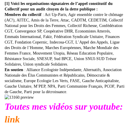
[1] Voici les organisations signataires de l’appel constitutif du
Collectif pour un audit citoyen de la dette publique :
Membres du collectif
: Act Up-Paris, Agir ensemble contre le chômage
(AC!), AITEC, Amis de la Terre, Attac, CADTM, CEDETIM, Collectif
National pour les Droits des Femmes, Collectif Richesse, Confédération
CGT, Convergence SP, Coopérative DHR, Economistes Atterrés,
Emmaüs International, Fakir, Fédération Syndicale Unitaire, Finances
CGT, Fondation Copernic, Indecosa-CGT, L’Appel des Appels, Ligue
des Droits de l’Homme, Marches Européennes, Marche Mondiale des
Femmes France, Mouvement Utopia, Réseau Education Populaire,
Résistance Sociale, SNESUP, Sud BPCE, Union SNUI-SUD Trésor
Solidaires, Union syndicale Solidaires.
En soutien
: Alliance Ecologiste Indépendante, Alternatifs, Association
Nationale des Élus Communistes et Républicains, Démocratie &
socialisme, Europe Ecologie Les Verts, FASE, Gauche Anticapitaliste,
Gauche Unitaire, M’PEP, NPA, Parti Communiste Français, PCOF, Parti
de Gauche, Parti pour la décroissance.
Toutes mes vidéos sur youtube:
link