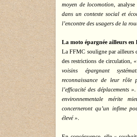
moyen de locomotion
, analys
dans un contexte social et éco
l’encontre des usagers de la ro
La moto épargnée ailleurs en
La FFMC souligne par ailleurs q
des restrictions de circulation,
«
voisins épargnant systéma
reconnaissance de leur rôle p
l’efficacité des déplacements »
.
environnementale mérite mi
concerneront qu’un infime po
élevé »
.
En conséquence, elle
« souhait