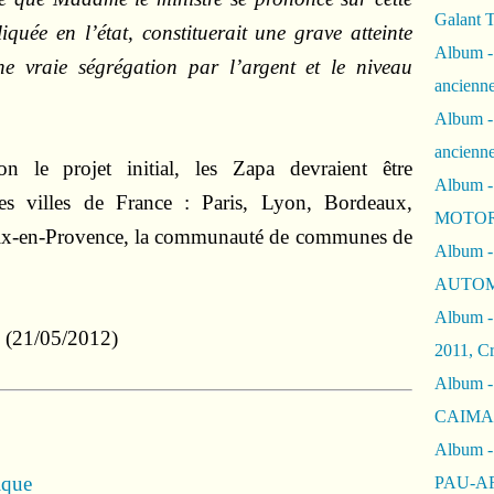
Galant 
pliquée en l’état, constituerait une grave atteinte
Album -
une vraie ségrégation par l’argent et le niveau
ancienne
Album -
ancienn
 le projet initial, les Zapa devraient être
Album -
es villes de France : Paris, Lyon, Bordeaux,
MOTOR
Aix-en-Provence, la communauté de communes de
Album -
AUTOM
Album -
(21/05/2012)
2011, Cr
Album - 
CAIMAN 
Album -
ique
PAU-A