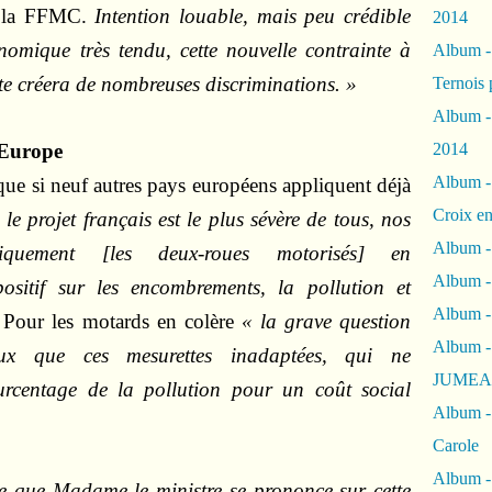
e la FFMC.
Intention louable, mais peu crédible
2014
nomique très tendu, cette nouvelle contrainte à
Album 
ute créera de nombreuses discriminations. »
Ternois 
Album -
 Europe
2014
Album -
ue si neuf autres pays européens appliquent déjà
Croix en
 le projet français est le plus sévère de tous, nos
Album -
tiquement [les deux-roues motorisés] en
Album - 
ositif sur les encombrements, la pollution et
Album -
 Pour les motards en colère
« la grave question
Album 
eux que ces mesurettes inadaptées, qui ne
JUMEA
urcentage de la pollution pour un coût social
Album -
Carole
Album -
e que Madame le ministre se prononce sur cette