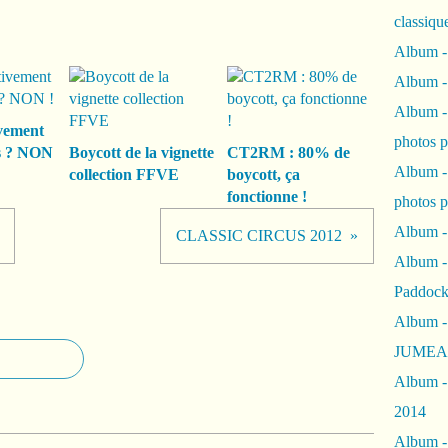
classiqu
Album -
Album -
Album -
vement
photos 
s ? NON
Boycott de la vignette
CT2RM : 80% de
Album -
collection FFVE
boycott, ça
fonctionne !
photos p
Album -
CLASSIC CIRCUS 2012
Album -
Paddock
Album -
JUMEAU
Album -
2014
Album - 