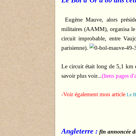
Le Bol d’Or a 80 ans cet
Eugène Mauve, alors préside
militaires (AAMM), organisa l
circuit improbable, entre Vauj
parisienne).
Le circuit était long de 5,1 km 
savoir plus voir...
(liens pages d
-Voir également mon article
Le B
Angleterre :
fin annoncée d