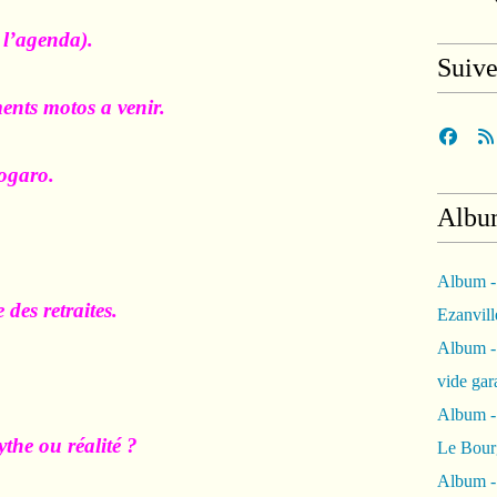
 l’agenda).
Suiv
ents motos a venir.
ogaro.
Albu
Album -
des retraites.
Ezanvil
Album -
vide ga
Album -
the ou réalité ?
Le Bour
Album -