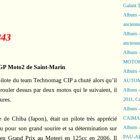
Galant 
Album -
ancienne
Album -
ancienn
Album -
MOTOR
 GP Moto2 de Saint-Marin
Album -
lote du team Technomag CIP a chuté alors qu’il
AUTOM
it rouler dessus par deux motos qui le suivaient, il
Album -
ures.
2011, Cr
Album - 
 de Chiba (Japon), était un pilote très apprécié
CAIMAN 
Album -
pour son grand sourire et sa détermination sur
PAU-A
uts en Grand Prix au Motegi en 125cc en 2006. Il