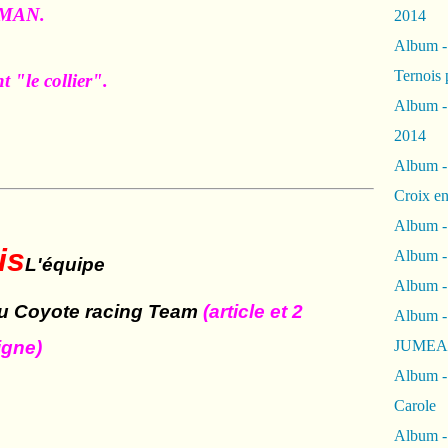
AIMAN.
2014
Album 
Ternois 
 "le collier".
Album -
2014
Album -
Croix en
Album -
is
Album - 
L'équipe
Album -
 du Coyote racing Team
(article et 2
Album 
igne)
JUMEA
Album -
Carole
Album -