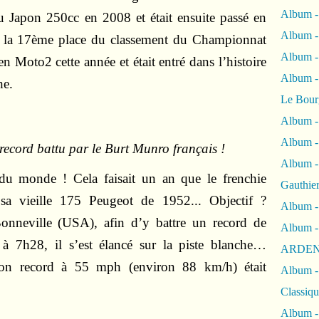
Album -
 Japon 250cc en 2008 et était ensuite passé en
Album -
e la 17ème place du classement du Championnat
Album 
n Moto2 cette année et était entré dans l’histoire
Album
he.
Le Bour
Album -
Album -
record battu par le Burt Munro français !
Album -
 du monde ! Cela faisait un an que le frenchie
Gauthie
 sa vieille 175 Peugeot de 1952... Objectif ?
Album -
Bonneville (USA), afin d’y battre un record de
Album -
à 7h28, il s’est élancé sur la piste blanche…
ARDEN
son record à 55 mph (environ 88 km/h) était
Album -
Classiqu
Album -