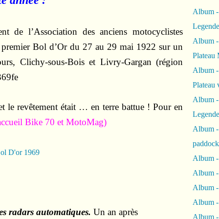
te année :
Album -
Legende
nt de l’Association des anciens motocyclistes
Album -
e premier Bol d’Or du 27 au 29 mai 1922 sur un
Plateau 
ours, Clichy-sous-Bois et Livry-Gargan (région
Album -
Plateau 
Album -
et le revêtement était … en terre battue ! Pour en
Legende
'accueil Bike 70 et MotoMag)
Album 
paddock
ol D'or 1969
Album -
Album -
Album - 
Album 
es radars automatiques.
Un an après
Album -