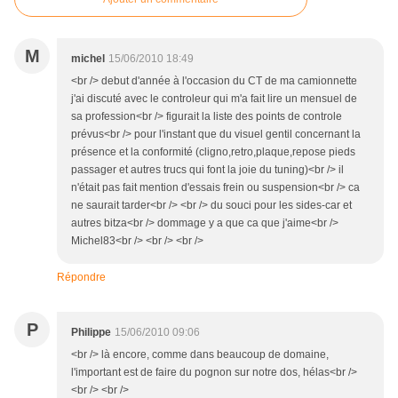
M
michel
15/06/2010 18:49
<br /> debut d'année à l'occasion du CT de ma camionnette
j'ai discuté avec le controleur qui m'a fait lire un mensuel de
sa profession<br /> figurait la liste des points de controle
prévus<br /> pour l'instant que du visuel gentil concernant la
présence et la conformité (cligno,retro,plaque,repose pieds
passager et autres trucs qui font la joie du tuning)<br /> il
n'était pas fait mention d'essais frein ou suspension<br /> ca
ne saurait tarder<br /> <br /> du souci pour les sides-car et
autres bitza<br /> dommage y a que ca que j'aime<br />
Michel83<br /> <br /> <br />
Répondre
P
Philippe
15/06/2010 09:06
<br /> là encore, comme dans beaucoup de domaine,
l'important est de faire du pognon sur notre dos, hélas<br />
<br /> <br />