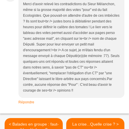
Merci d'avoir relevé les contradictions du Sieur Mélanchon,
même si la grosse majorité des votes "pour" est du fait
Ecologistes. Que pouvait-on attendre d'autre de ces imbéciles
? Ils sont tout<br /> justes bons à déblatérer pendant des
heures pour définir le calibre des tomates ! Le lien vers le
tableau des votes permet aussi d'accéder aux pages perso
"avec adresse mail", en cliquant sur le<br /> nom de chaque
Député. Super pour leur envoyer un petit mail
d'encouragement !<br /> A ce sujet, je m'étais fendu d'un
message envoyé à chaque Député(e)(de mémoire :77). Seuls
quelques-uns ont répondu et toutes ces réponses allaient
dans notres sens, à savoir "pas de CT" ou<br />
éventuellement, "remplacer l'obligation d'un CT" par "une
Directive" laissant le libre-arbitre aux pays concernés.Par
contre, aucune réponse des "Pour" : C'est beau d'avoir le
courage de ses<br /> opinions !!
Répondre
< Balades en groupe : faut-
La crise...Quelle crise ? >