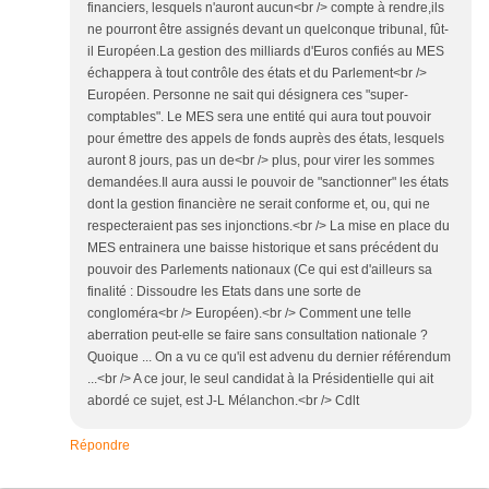
financiers, lesquels n'auront aucun<br /> compte à rendre,ils
ne pourront être assignés devant un quelconque tribunal, fût-
il Européen.La gestion des milliards d'Euros confiés au MES
échappera à tout contrôle des états et du Parlement<br />
Européen. Personne ne sait qui désignera ces "super-
comptables". Le MES sera une entité qui aura tout pouvoir
pour émettre des appels de fonds auprès des états, lesquels
auront 8 jours, pas un de<br /> plus, pour virer les sommes
demandées.Il aura aussi le pouvoir de "sanctionner" les états
dont la gestion financière ne serait conforme et, ou, qui ne
respecteraient pas ses injonctions.<br /> La mise en place du
MES entrainera une baisse historique et sans précédent du
pouvoir des Parlements nationaux (Ce qui est d'ailleurs sa
finalité : Dissoudre les Etats dans une sorte de
congloméra<br /> Européen).<br /> Comment une telle
aberration peut-elle se faire sans consultation nationale ?
Quoique ... On a vu ce qu'il est advenu du dernier référendum
...<br /> A ce jour, le seul candidat à la Présidentielle qui ait
abordé ce sujet, est J-L Mélanchon.<br /> Cdlt
Répondre