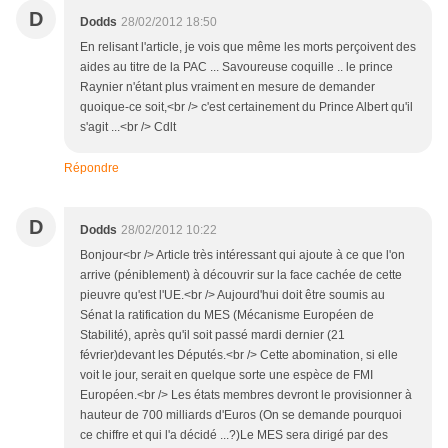
D
Dodds
28/02/2012 18:50
En relisant l'article, je vois que même les morts perçoivent des
aides au titre de la PAC ... Savoureuse coquille .. le prince
Raynier n'étant plus vraiment en mesure de demander
quoique-ce soit,<br /> c'est certainement du Prince Albert qu'il
s'agit ...<br /> Cdlt
Répondre
D
Dodds
28/02/2012 10:22
Bonjour<br /> Article très intéressant qui ajoute à ce que l'on
arrive (péniblement) à découvrir sur la face cachée de cette
pieuvre qu'est l'UE.<br /> Aujourd'hui doit être soumis au
Sénat la ratification du MES (Mécanisme Européen de
Stabilité), après qu'il soit passé mardi dernier (21
février)devant les Députés.<br /> Cette abomination, si elle
voit le jour, serait en quelque sorte une espèce de FMI
Européen.<br /> Les états membres devront le provisionner à
hauteur de 700 milliards d'Euros (On se demande pourquoi
ce chiffre et qui l'a décidé ...?)Le MES sera dirigé par des