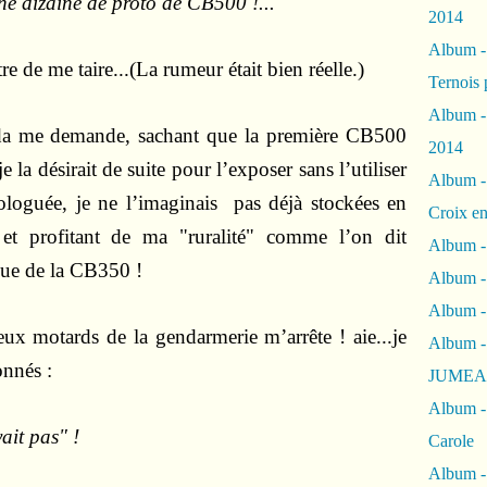
ne dizaine de proto de CB500 !..."
2014
Album 
e de me taire...(La rumeur était bien réelle.)
Ternois 
Album -
a me demande, sachant que la première CB500
2014
 la désirait de suite pour l’exposer sans l’utiliser
Album -
mologuée, je ne l’imaginais pas déjà stockées en
Croix en
 et profitant de ma "ruralité" comme l’on dit
Album -
aque de la CB350 !
Album - 
Album -
ux motards de la gendarmerie m’arrête ! aie...je
Album 
onnés :
JUMEA
Album -
yait pas" !
Carole
Album -