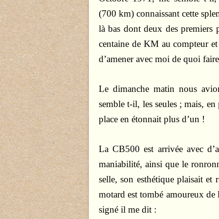
(700 km) connaissant cette sple
là bas dont deux des premiers 
centaine de KM au compteur et dé
d’amener avec moi de quoi faire 
Le dimanche matin nous avion
semble t-il, les seules ; mais, e
place en étonnait plus d’un !
La CB500 est arrivée avec d’a
maniabilité, ainsi que le ronro
selle, son esthétique plaisait e
motard est tombé amoureux de 
signé il me dit :