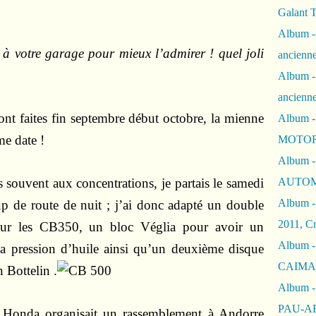
Galant 
Album -
 à votre garage pour mieux l’admirer ! quel joli
ancienne
Album -
ancienn
sont faites fin septembre début octobre, la mienne
Album -
me date !
MOTOR
Album -
is souvent aux concentrations, je partais le samedi
AUTOM
Album -
oup de route de nuit ; j’ai donc adapté un double
2011, Cr
ur les CB350, un bloc Véglia pour avoir un
Album - 
la pression d’huile ainsi qu’un deuxième disque
CAIMAN 
 Bottelin .
Album -
PAU-A
, Honda organisait un rassemblement à Andorre