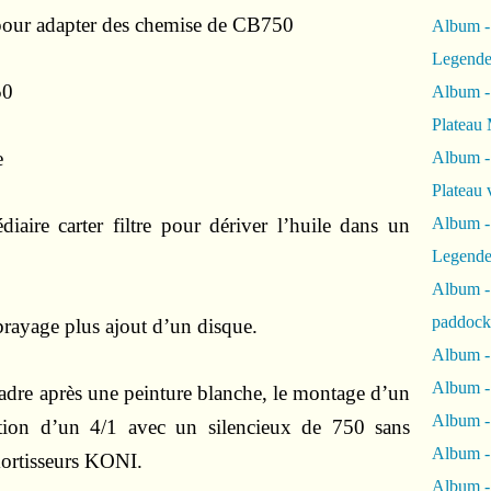
 pour adapter des chemise de CB750
Album -
Legende
50
Album -
Plateau 
e
Album -
Plateau 
diaire carter filtre pour dériver l’huile dans un
Album -
Legende
Album 
paddock
brayage plus ajout d’un disque.
Album -
Album -
adre après une peinture blanche, le montage d’un
Album - 
ation d’un 4/1 avec un silencieux de 750 sans
Album 
mortisseurs KONI.
Album -