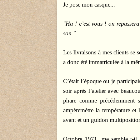
Je pose mon casque...
"Ha ! c’est vous ! on repassera
son."
Les livraisons à mes clients se 
a donc été immatriculée à la mê
C’était l’époque ou je participa
soir après l’atelier avec beauc
phare comme précédemment s
ampèremètre la température et 
avant et un guidon multiposition
Octobre 1971, me semble t-il