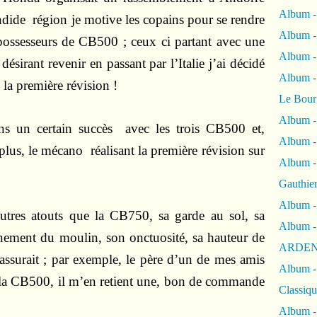
Album -
ndide région je motive les copains pour se rendre
Album -
possesseurs de CB500 ; ceux ci partant avec une
Album 
sirant revenir en passant par l’Italie j’ai décidé
Album
la première révision !
Le Bour
Album -
s un certain succès avec les trois CB500 et,
Album -
n plus, le mécano réalisant la première révision sur
Album -
Gauthie
Album -
utres atouts que la CB750, sa garde au sol, sa
Album -
nnement du moulin, son onctuosité, sa hauteur de
ARDEN
t rassurait ; par exemple, le père d’un de mes amis
Album -
la CB500, il m’en retient une, bon de commande
Classiqu
Album -