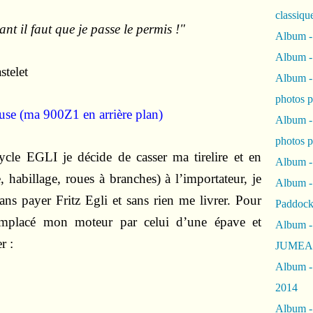
classiqu
nt il faut que je passe le permis !"
Album -
Album -
Album -
photos 
use (ma 900Z1 en arrière plan)
Album -
photos p
ycle EGLI je décide de casser ma tirelire et en
Album -
habillage, roues à branches) à l’importateur, je
Album -
sans payer Fritz Egli et sans rien me livrer. Pour
Paddock
 remplacé mon moteur par celui d’une épave et
Album -
r :
JUMEAU
Album -
2014
Album - 