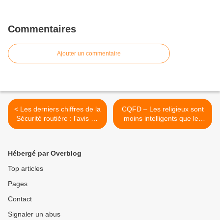
Commentaires
Ajouter un commentaire
< Les derniers chiffres de la
CQFD – Les religieux sont
Sécurité routière : l’avis de
moins intelligents que les
la FFMC
athées ! >
Hébergé par Overblog
Top articles
Pages
Contact
Signaler un abus