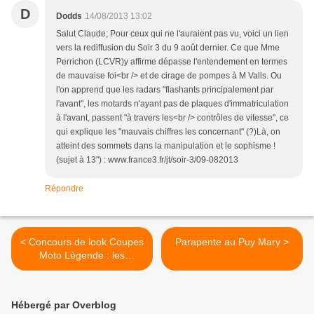
D
Dodds
14/08/2013 13:02
Salut Claude; Pour ceux qui ne l'auraient pas vu, voici un lien
vers la rediffusion du Soir 3 du 9 août dernier. Ce que Mme
Perrichon (LCVR)y affirme dépasse l'entendement en termes
de mauvaise foi<br /> et de cirage de pompes à M Valls. Ou
l'on apprend que les radars "flashants principalement par
l'avant", les motards n'ayant pas de plaques d'immatriculation
à l'avant, passent "à travers les<br /> contrôles de vitesse", ce
qui explique les "mauvais chiffres les concernant" (?)Là, on
atteint des sommets dans la manipulation et le sophisme !
(sujet à 13") : www.france3.fr/jt/soir-3/09-082013
Répondre
< Concours de look Coupes
Parapente au Puy Mary >
Moto Légende : les
résultats :
Hébergé par Overblog