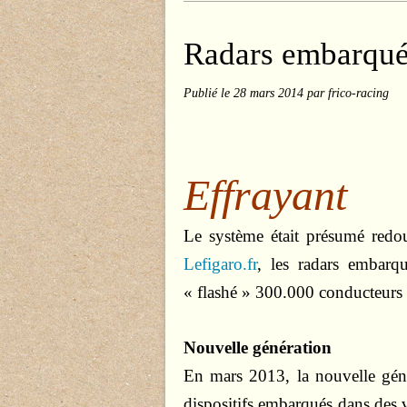
Radars embarqués
Publié le
28 mars 2014
par frico-racing
Effrayant
Le système était présumé redout
Lefigaro.fr
, les radars embarq
« flashé » 300.000 conducteur
Nouvelle génération
En mars 2013, la nouvelle géné
dispositifs embarqués dans des v