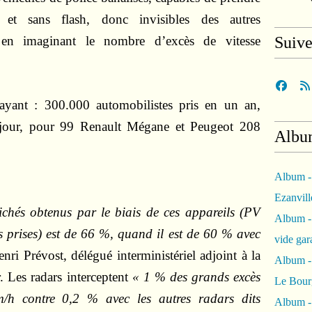
et sans flash, donc invisibles des autres
 en imaginant le nombre d’excès de vitesse
Suiv
rayant : 300.000 automobilistes pris en un an,
 jour, pour 99 Renault Mégane et Peugeot 208
Albu
Album -
Ezanvil
lichés obtenus par le biais de ces appareils (PV
Album -
 prises) est de 66 %, quand il est de 60 % avec
vide ga
nri Prévost, délégué interministériel adjoint à la
Album -
r. Les radars interceptent
« 1 % des grands excès
Le Bour
m/h contre 0,2 % avec les autres radars dits
Album -