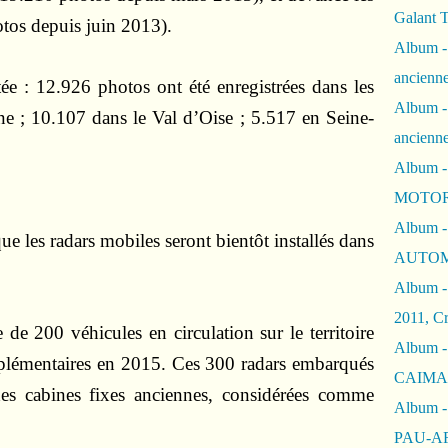
Galant 
os depuis juin 2013).
Album -
ancienne
tée : 12.926 photos ont été enregistrées dans les
Album -
ne ; 10.107 dans le Val d’Oise ; 5.517 en Seine-
ancienn
Album -
MOTOR
Album -
e les radars mobiles seront bientôt installés dans
AUTOM
Album -
2011, Cr
e de 200 véhicules en circulation sur le territoire
Album - 
plémentaires en 2015. Ces 300 radars embarqués
CAIMAN 
es cabines fixes anciennes, considérées comme
Album -
PAU-A