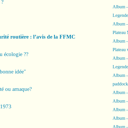
 ?
Album -
Legende
Album -
Plateau 
urité routière : l’avis de la FFMC
Album -
Plateau 
ou écologie ??
Album -
Legende
"bonne idée"
Album 
paddock
ité ou arnaque?
Album -
Album -
de1973
Album - 
Album 
Album -