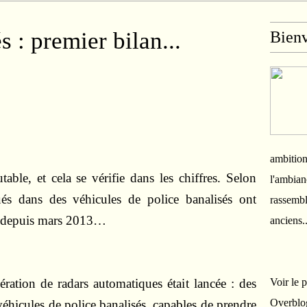
 : premier bilan...
Bien
ambition
able, et cela se vérifie dans les chiffres. Selon
l'ambian
ués dans des véhicules de police banalisés ont
rassembl
s depuis mars 2013…
anciens.
ration de radars automatiques était lancée : des
Voir le 
Overblo
éhicules de police banalisés, capables de prendre