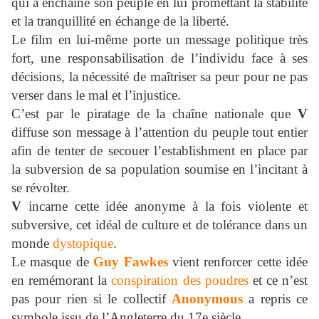
qui a enchaîné son peuple en lui promettant la stabilité
et la tranquillité en échange de la liberté.
Le film en lui-même porte un message politique très
fort, une responsabilisation de l’individu face à ses
décisions, la nécessité de maîtriser sa peur pour ne pas
verser dans le mal et l’injustice.
C’est par le piratage de la chaîne nationale que
V
diffuse son message à l’attention du peuple tout entier
afin de tenter de secouer l’establishment en place par
la subversion de sa population soumise en l’incitant à
se révolter.
V
incarne cette idée anonyme à la fois violente et
subversive, cet idéal de culture et de tolérance dans un
monde
dystopique
.
Le masque de
Guy Fawkes
vient renforcer cette idée
en remémorant la
conspiration des poudres
et ce n’est
pas pour rien si le collectif
Anonymous
a repris ce
symbole issu de l’Angleterre du 17e siècle.