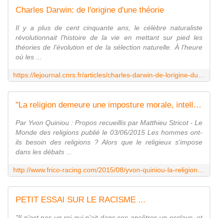
Charles Darwin: de l'origine d'une théorie
Il y a plus de cent cinquante ans, le célèbre naturaliste
révolutionnait l'histoire de la vie en mettant sur pied les
théories de l'évolution et de la sélection naturelle. À l'heure
où les ...
https://lejournal.cnrs.fr/articles/charles-darwin-de-lorigine-dune-theorie
"La religion demeure une imposture morale, intellectuelle et politique" - frico-racing-passion moto
Par Yvon Quiniou : Propos recueillis par Matthieu Stricot - Le
Monde des religions publié le 03/06/2015 Les hommes ont-
ils besoin des religions ? Alors que le religieux s'impose
dans les débats ...
http://www.frico-racing.com/2015/08/yvon-quiniou-la-religion-demeure-une-imposture-morale-intellectuelle-et-politique-propos-recueillis-par-matthieu-stricot-publie-le-0
PETIT ESSAI SUR LE RACISME ...
"Il n'est pas un roi qui n'ait dans ses ancêtres un esclave, et