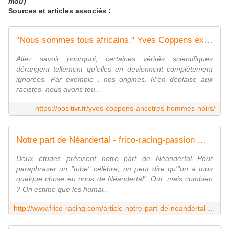
mou)
Sources et articles associés :
"Nous sommes tous africains." Yves Coppens explique ce que les racistes ne veulent pas entendre.
Allez savoir pourquoi, certaines vérités scientifiques
dérangent tellement qu'elles en deviennent complètement
ignorées. Par exemple : nos origines. N'en déplaise aux
racistes, nous avons tou...
https://positivr.fr/yves-coppens-ancetres-hommes-noirs/
Notre part de Néandertal - frico-racing-passion moto
Deux études précisent notre part de Néandertal Pour
paraphraser un "tube" célèbre, on peut dire qu'"on a tous
quelque chose en nous de Néandertal". Oui, mais combien
? On estime que les humai...
http://www.frico-racing.com/article-notre-part-de-neandertal-122317614.html