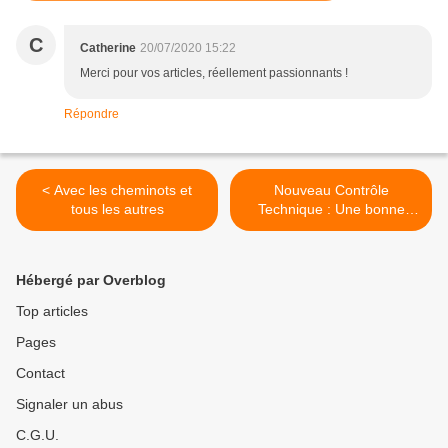
C
Catherine
20/07/2020 15:22
Merci pour vos articles, réellement passionnants !
Répondre
< Avec les cheminots et
Nouveau Contrôle
tous les autres
Technique : Une bonne
affaire pour les lobbys de
l'automobile ! >
Hébergé par Overblog
Top articles
Pages
Contact
Signaler un abus
C.G.U.