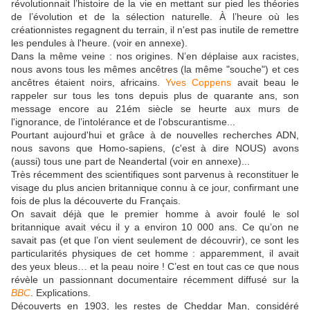
révolutionnait l’histoire de la vie en mettant sur pied les théories
de l’évolution et de la sélection naturelle. À l’heure où les
créationnistes regagnent du terrain, il n'est pas inutile de remettre
les pendules à l'heure. (voir en annexe).
Dans la même veine : nos origines. N’en déplaise aux racistes,
nous avons tous les mêmes ancêtres (la même "souche") et ces
ancêtres étaient noirs, africains.
Yves Coppens
avait beau le
rappeler sur tous les tons depuis plus de quarante ans, son
message encore au 21ém siècle se heurte aux murs de
l'ignorance, de l’intolérance et de l'obscurantisme...
Pourtant aujourd'hui et grâce à de nouvelles recherches ADN,
nous savons que Homo-sapiens, (c'est à dire NOUS) avons
(aussi) tous une part de Neandertal (voir en annexe)...
Très récemment des scientifiques sont parvenus à reconstituer le
visage du plus ancien britannique connu à ce jour, confirmant une
fois de plus la découverte du Français.
On savait déjà que le premier homme à avoir foulé le sol
britannique avait vécu il y a environ 10 000 ans. Ce qu’on ne
savait pas (et que l’on vient seulement de découvrir), ce sont les
particularités physiques de cet homme : apparemment, il avait
des yeux bleus… et la peau noire ! C’est en tout cas ce que nous
révèle un passionnant documentaire récemment diffusé sur la
BBC
. Explications.
Découverts en 1903, les restes de Cheddar Man, considéré