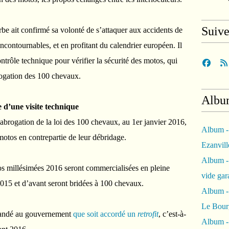
Suiv
 ait confirmé sa volonté de s’attaquer aux accidents de
 incontournables, et en profitant du calendrier européen. Il
ontrôle technique pour vérifier la sécurité des motos, qui
brogation des 100 chevaux.
Albu
 d’une visite technique
abrogation de la loi des 100 chevaux, au 1er janvier 2016,
Album -
motos en contrepartie de leur débridage.
Ezanvil
Album -
otos millésimées 2016 seront commercialisées en pleine
vide ga
015 et d’avant seront bridées à 100 chevaux.
Album -
Le Bour
mandé au gouvernement
que soit accordé un
retrofit
, c’est-à-
Album -