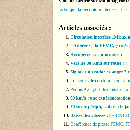
Suite de l'article sur Motomag.com :
technique-la-Securite-routiere-veut-le
Articles associés :
Circulation interfiles...Mieux
« Adhérer à la FFMC, ça m’ap
Récuperer les autoroutes ?
Vers les 80 Kmh sur route ! ?
Signaler un radar : danger ? et
Le permis de conduire perd sa p
Permis A2 : plus de motos autori
80 km/h : une expérimentation
70 sur le périph, radars : le ja
Baisse des vitesses : Le CN
Confèrence de presse FFMC, F