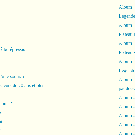
Album -
Legende
Album -
Plateau 
Album -
à la répression
Plateau 
Album -
Legende
une souris ?
Album 
cteurs de 70 ans et plus
paddock
Album -
s non ?!
Album -
R
Album - 
nt
Album 
!
Album -