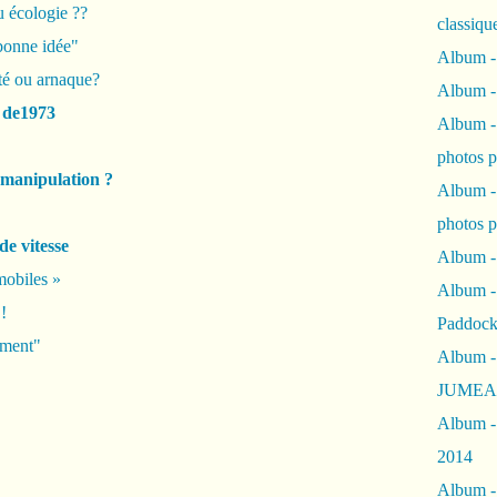
ou écologie ??
classiqu
bonne idée"
Album -
té ou arnaque?
Album -
" de1973
Album -
photos 
 manipulation ?
Album -
photos p
de vitesse
Album -
mobiles »
Album -
!
Paddock
ement"
Album -
JUMEAU
Album -
2014
Album - 