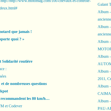
http://http://www.motomag.com/100-chevaux-et-controle-
Galant 
s-deux.html#
Album -
ancienne
Album -
 motard que jamais !
ancienn
porte quoi ? »
Album -
MOTOR
Album -
 Solidarité routière
AUTOM
uce :
Album -
sées
2011, Cr
 et de nombreuses questions
Album - 
ckpot
CAIMAN 
CR recommandent les 80 km/h…
Album -
FM et Codever
PAU-A