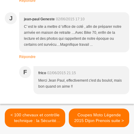
Répondre
J
jean-paul Geneste
02/06/2015 17:10
C' est le site a mettre d 'office de coté , afin de préparer notre
arrivée en maison de retraite ....Avec Bike 70, enfin de la
lecture et des photos qui rappellent de notre époque ou
certains ont survécu....Magnifique travail ...
Répondre
F
frico
02/06/2015 21:15
Merci Jean Paul, effectivement c'est du boulot, mais
bon quand on aime !!
< 100 chevaux et contrôle
Coupes Moto Légende
technique : la Sécurité
2015 Dijon Prenois suite >
routière veut les deux !