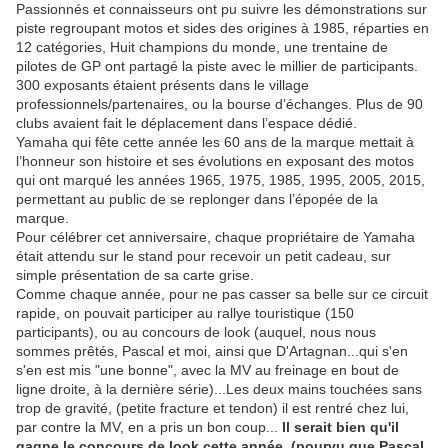
Passionnés et connaisseurs ont pu suivre les démonstrations sur
piste regroupant motos et sides des origines à 1985, réparties en
12 catégories, Huit champions du monde, une trentaine de
pilotes de GP ont partagé la piste avec le millier de participants.
300 exposants étaient présents dans le village
professionnels/partenaires, ou la bourse d’échanges. Plus de 90
clubs avaient fait le déplacement dans l’espace dédié.
Yamaha qui fête cette année les 60 ans de la marque mettait à
l’honneur son histoire et ses évolutions en exposant des motos
qui ont marqué les années 1965, 1975, 1985, 1995, 2005, 2015,
permettant au public de se replonger dans l’épopée de la
marque.
Pour célébrer cet anniversaire, chaque propriétaire de Yamaha
était attendu sur le stand pour recevoir un petit cadeau, sur
simple présentation de sa carte grise.
Comme chaque année, pour ne pas casser sa belle sur ce circuit
rapide, on pouvait participer au rallye touristique (150
participants), ou au concours de look (auquel, nous nous
sommes prêtés, Pascal et moi, ainsi que D'Artagnan...qui s'en
s'en est mis "une bonne", avec la MV au freinage en bout de
ligne droite, à la dernière série)...Les deux mains touchées sans
trop de gravité, (petite fracture et tendon) il est rentré chez lui,
par contre la MV, en a pris un bon coup...
Il serait bien qu'il
gagne le concours de look cette année, (pourvu que Pascal