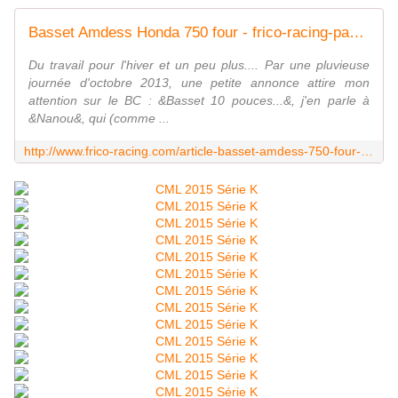
Basset Amdess Honda 750 four - frico-racing-passion moto
Du travail pour l'hiver et un peu plus.... Par une pluvieuse
journée d'octobre 2013, une petite annonce attire mon
attention sur le BC : &Basset 10 pouces...&, j'en parle à
&Nanou&, qui (comme ...
http://www.frico-racing.com/article-basset-amdess-750-four-121085409.html