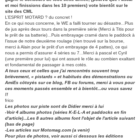
et moi finissions dans les 10 premiers) vote bientôt sur le
site des CML
L’ESPRIT MOTARD ? du concret !
En ce qui nous concerne, le WE a failli tourner au désastre...Plus
de jus après deux tours dans la première série (Merci à Titis pour
le prêt de sa batterie)...Puis embrayage cramé dans le paddock à
l'issue de notre deuxième roulage (rien trouvé sur la bourse,
merci à Alain pour le prêt d'un embrayage de 4 pattes), ce qui
nous a permis d'assurer 4 séries su 7...Merci à pascal et Cyril
(une première pour lui) qui ont assuré le rôle au combien exaltant
et fondamental de passager à mes cotés.
A tous ceux et celles que j'ai rencontrés souvent trop
brièvement, « pistards » et habitués des démonstrations ou
AmiEs côtoyés sur ce blog, FB ou forums, merci à vous pour
ces moments passés ensemble et à bientôt...ou vous savez
!!
frico
Les photos sur piste sont de Didier merci à lui
-Voir 4 albums photos (séries K-E-L-A et paddocks en fin
d'article)...Les 8 autres albums font
l
'objet de l'article suivant
(bas de page)
-Les articles sur Motomag.com
(a venir)
Pour plus de photos, voir aussi ci dessous les éditions