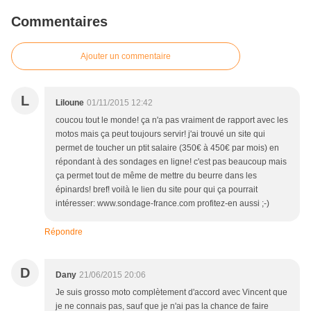
Commentaires
Ajouter un commentaire
L
Liloune
01/11/2015 12:42
coucou tout le monde! ça n'a pas vraiment de rapport avec les
motos mais ça peut toujours servir! j'ai trouvé un site qui
permet de toucher un ptit salaire (350€ à 450€ par mois) en
répondant à des sondages en ligne! c'est pas beaucoup mais
ça permet tout de même de mettre du beurre dans les
épinards! bref! voilà le lien du site pour qui ça pourrait
intéresser: www.sondage-france.com profitez-en aussi ;-)
Répondre
D
Dany
21/06/2015 20:06
Je suis grosso moto complètement d'accord avec Vincent que
je ne connais pas, sauf que je n'ai pas la chance de faire