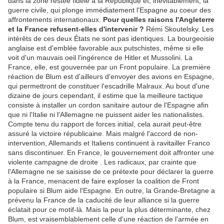
dans la zone restée fidèle à la République et, inévitablement, la
guerre civile, qui plonge immédiatement l'Espagne au coeur des
affrontements internationaux.
Pour quelles raisons l'Angleterre
et la France refusent-elles d'intervenir ?
Rémi Skoutelsky. Les
intérêts de ces deux États ne sont pas identiques. La bourgeoisie
anglaise est d'emblée favorable aux putschistes, même si elle
voit d'un mauvais oeil l'ingérence de Hitler et Mussolini. La
France, elle, est gouvernée par un Front populaire. La première
réaction de Blum est d'ailleurs d'envoyer des avions en Espagne,
qui permettront de constituer l'escadrille Malraux. Au bout d'une
dizaine de jours cependant, il estime que la meilleure tactique
consiste à installer un cordon sanitaire autour de l'Espagne afin
que ni l'Italie ni l'Allemagne ne puissent aider les nationalistes.
Compte tenu du rapport de forces initial, cela aurait peut-être
assuré la victoire républicaine. Mais malgré l'accord de non-
intervention, Allemands et Italiens continuent à ravitailler Franco
sans discontinuer. En France, le gouvernement doit affronter une
violente campagne de droite . Les radicaux, par crainte que
l'Allemagne ne se saisisse de ce prétexte pour déclarer la guerre
à la France, menacent de faire exploser la coalition de Front
populaire si Blum aide l'Espagne. En outre, la Grande-Bretagne a
prévenu la France de la caducité de leur alliance si la guerre
éclatait pour ce motif-là. Mais la peur la plus déterminante, chez
Blum, est vraisemblablement celle d'une réaction de l'armée en