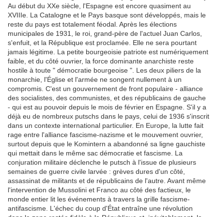
Au début du XXe siècle, l'Espagne est encore quasiment au
XVIIIe. La Catalogne et le Pays basque sont développés, mais le
reste du pays est totalement féodal. Après les élections
municipales de 1931, le roi, grand-père de l'actuel Juan Carlos,
s'enfuit, et la République est proclamée. Elle ne sera pourtant
jamais légitime. La petite bourgeoisie patriote est numériquement
faible, et du côté ouvrier, la force dominante anarchiste reste
hostile à toute " démocratie bourgeoise ". Les deux piliers de la
monarchie, l'Église et l'armée ne songent nullement à un
compromis. C'est un gouvernement de front populaire - alliance
des socialistes, des communistes, et des républicains de gauche
- qui est au pouvoir depuis le mois de février en Espagne. S'il y a
déjà eu de nombreux putschs dans le pays, celui de 1936 s'inscrit
dans un contexte international particulier. En Europe, la lutte fait
rage entre l'alliance fascisme-nazisme et le mouvement ouvrier,
surtout depuis que le Komintern a abandonné sa ligne gauchiste
qui mettait dans le même sac démocratie et fascisme. La
conjuration militaire déclenche le putsch à l'issue de plusieurs
semaines de guerre civile larvée : grèves dures d'un côté,
assassinat de militants et de républicains de l'autre. Avant même
l'intervention de Mussolini et Franco au côté des factieux, le
monde entier lit les événements à travers la grille fascisme-
antifascisme. L'échec du coup d'État entraîne une révolution