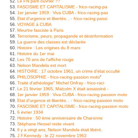
Le FN parti ouvrier ??
FASCISME ET CAPITALISME - frico-racing-pa
1er janvier 1959 : Viva CUBA - frico-racing-pas
Etat d'urgence et libertés... - frico-racing-passi
VOYAGE à CUBA
Meurtre fasciste à Paris
Terrorisme, peurs, propagande et désinformation
La guerre des classes est déclarée
Histoire : Les origines du 8 mars
Histoire du 1er mai
Les 70 ans de l'affiche rouge
Nelson Mandela est mort
HISTOIRE : 17 octobre 1961, un crime d'état occulté
PHILOSOPHIE - frico-racing-passion moto
"
Traité d'athéologie" Michel Onfray - frico-raci
Le 21 février 1965, Malcolm X était assassiné -
1er janvier 1959 : Viva CUBA - frico-racing-passion moto
Etat d'urgence et libertés... - frico-racing-passion moto
FASCISME ET CAPITALISME - frico-racing-passion moto
6 évrier 1934
Histoire : 50 ème anniversaire de Charonne
Stéphane Hessel reste vivant
Il y a vingt ans, Nelson Mandela était libéré.
J F.Kennedy : le 22 novembre 1963