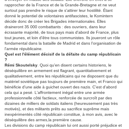
rapprocher de la France et de la Grande-Bretagne et ne veut
surtout pas prendre le risque de s'attirer leur hostilité. Étant
donné le potentiel de volontaires antifascistes, le Komintern
décide donc de créer les Brigades internationales. Elles
draineront 35 000 combattants : des ouvriers, dans leur
écrasante majorité, de tous pays mais d'abord de France, plus
tout jeunes, et loin d'être tous communistes. Ils joueront un rôle
fondamental dans la bataille de Madrid et dans l'organisation de
l'armée républicaine.
Quel est l'élément décisif de la défaite du camp républicain
?
Rémi Skoutelsky
. Quoi qu'en disent certains historiens, le
déséquilibre en armement est flagrant, quantitativement et
qualitativement, entre les républicains qui ne disposent que du
matériel soviétique pas toujours de première main, et Franco qui
bénéficie d'une aide à guichet ouvert des nazis. C'est d'abord
cela qui a pesé. L'affrontement inégal entre une armée
professionnelle côté factieux, renforcée de surcroît par des
dizaines de milliers de soldats italiens (heureusement pas très
motivés), et des militants prêts au sacrifice suprême mais
inexpérimentés côté républicain constitue, à mon avis, avec le
déséquilibre des armes,la première cause.
Les divisions du camp républicain lui ont aussi porté préjudice et