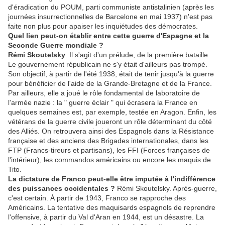
d'éradication du POUM, parti communiste antistalinien (après les
journées insurrectionnelles de Barcelone en mai 1937) n'est pas
faite non plus pour apaiser les inquiétudes des démocrates.
Quel lien peut-on établir entre cette guerre d'Espagne et la
Seconde Guerre mondiale ?
Rémi Skoutelsky
. Il s'agit d'un prélude, de la première bataille.
Le gouvernement républicain ne s'y était d'ailleurs pas trompé.
Son objectif, à partir de l'été 1938, était de tenir jusqu'à la guerre
pour bénéficier de l'aide de la Grande-Bretagne et de la France.
Par ailleurs, elle a joué le rôle fondamental de laboratoire de
l'armée nazie : la " guerre éclair " qui écrasera la France en
quelques semaines est, par exemple, testée en Aragon. Enfin, les
vétérans de la guerre civile joueront un rôle déterminant du côté
des Alliés. On retrouvera ainsi des Espagnols dans la Résistance
française et des anciens des Brigades internationales, dans les
FTP (Francs-tireurs et partisans), les FFI (Forces françaises de
l'intérieur), les commandos américains ou encore les maquis de
Tito.
La dictature de Franco peut-elle être imputée à l'indifférence
des puissances occidentales ?
Rémi Skoutelsky. Après-guerre,
c'est certain. À partir de 1943, Franco se rapproche des
Américains. La tentative des maquisards espagnols de reprendre
l'offensive, à partir du Val d'Aran en 1944, est un désastre. La