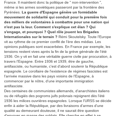
France. Il maintient donc la politique de " non-intervention ",
même si les armes soviétiques passeront par la frontière des
Pyrénées.
La guerre d'Espagne génère un formidable
mouvement de solidarité qui conduit pour la première fois
des milliers de volontaires à combattre pour une nation qui
n'est pas la leur. Comment s'explique cet élan ? Qui
s'engage, et pourquoi ? Quel rôle jouent les Brigades
Internationales sur le terrain ?
Rémi Skoutelsky. Toute l'Europe
vit au rythme de ce premier conflit de l'ère des médias. Les
opinions publiques sont exacerbées. En France par exemple, les
tensions restent vives après la fin de la grève générale de l'été
1936. On y vit en fait une véritable guerre civile par procuration, à
travers l'Espagne. Entre 1936 et 1939, être de gauche,
antifasciste, ou humaniste, c'est d'abord soutenir la République
espagnole. Le corollaire de l'existence de régimes fascistes est
l'arrivée massive dans les pays voisins de l'Espagne, à
commencer par le nôtre, d'une importante immigration
antifasciste.
Des centaines de communistes allemands, d'anarchistes italiens
ou de réfugiés des pogroms juifs polonais rejoignent dès l'été
1936 les milices ouvrières espagnoles. Lorsque l'URSS se décide
enfin à aider la République, par des livraisons d'armes d'une
qualité au demeurant douteuse, il ne saurait être question
d'envoyer en masse des soldats. Elle cherche en effet à se