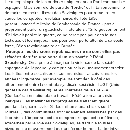
il est trop simple de les attribuer uniquement au Parti communiste
espagnol. Mais son rôle de parti de "l'ordre" et l'interventionnisme
de moins en moins discret des Soviétiques pour remettre en
cause les conquêtes révolutionnaires de l'été 1936
pèsent.L'attaché militaire de l'ambassade de France - pas à
proprement parler un gauchiste - note alors : "Si le gouvernement
d'ici devait perdre la guerre, ce ne serait pas pour des fautes
tactiques et techniques, mais pour avoir porté atteinte à sa seule
force, l'élan révolutionnaire de l'armée.
"
Pourquoi les divisions républicaines ne se sont-elles pas
effacées derrière une sorte d'union sacrée ?
Rémi
Skoutelsky.
On a peine à imaginer la violence de la société
espagnole de l'époque, y compris au sein du mouvement ouvrier.
Les luttes entre socialistes et communistes français, dans les
années vingt-trente, par exemple, ne sont rien à côté des
affrontement entre la centrale syndicale socialiste, l'UGT (Union
générale des travailleurs), et les libertaires de la CNT-FAI
(Confédération nationale du travail - Fédération anarchiste
ibérique). Les méfiances réciproques ne s'effacent guère
pendant la guerre civile. Si des militants anarchistes sont "
liquidés ", des communistes sont également assassinés par des
libertaires. L'important est de comprendre que cette méfiance,
exacerbée par le rôle des Soviétiques, se traduit à tous les
niveaux : du gouvernement aux unités sur le front. La tentative