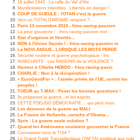
16 juillet 1942 : La rafle du Vel’ d’Hiv
Manifestations interdites...Libertés en danger !
COUP DE GUEULE : l'OTAN c'est la guerre
Vers un TOTALITARISME rampant ?
Paris 13 novembre 2015 - frico-racing-passion
La peur gouverne ! - frico-racing-passion mot
Etat d'urgence et libertés...
NON à l'Union Sacrée ! - frico-racing-passion m
La NOVLANGUE...LORSQUE LES MOTS PERDE
Sécurité routiere et guerre psychologique - fric
INSECURITE : Les RAISONS de la VIOLENCE ?
Horreur à CHarlie HEBDO - frico-racing-passi
CHARLIE : Non à la récupération !
« EuroGendFor » : l’armée privée de l’UE, contre les
peuples !
TUEUR au T-MAX : Poser les bonnes questions !
Ils préparent la guerre...et les esprits
CETTE PSEUDO DÉMOCRATIE ... qui peut nous
Les dessous de la guerre au MALI
La France de Hollande, caniche d’Obama...
Syrie : La guerre seule solution ?
Quand les Américains voulaient gouverner la France
Connaissez vous le TISA ?
Le Grand Traité Transatlantique (TAFTA) expliqué aux nuls