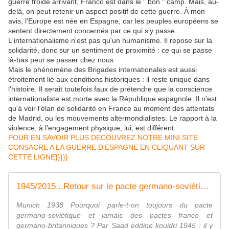
guerre froide arrivant, Franco est dans le " bon " camp. Mais, au-
delà, on peut retenir un aspect positif de cette guerre. À mon
avis, l'Europe est née en Espagne, car les peuples européens se
sentent directement concernés par ce qui s'y passe.
L'internationalisme n'est pas qu'un humanisme. Il repose sur la
solidarité, donc sur un sentiment de proximité : ce qui se passe
là-bas peut se passer chez nous.
Mais le phénomène des Brigades internationales est aussi
étroitement lié aux conditions historiques : il reste unique dans
l'histoire. Il serait toutefois faux de prétendre que la conscience
internationaliste est morte avec la République espagnole. Il n'est
qu'à voir l'élan de solidarité en France au moment des attentats
de Madrid, ou les mouvements altermondialistes. Le rapport à la
violence, à l'engagement physique, lui, est différent.
POUR EN SAVOIR PLUS DECOUVREZ NOTRE MINI SITE
CONSACRE A LA GUERRE D'ESPAGNE EN CLIQUANT SUR
CETTE LIGNE}}}}}
1945/2015...Retour sur le pacte germano-soviétique - frico-racing-passion moto
Munich 1938 Pourquoi parle-t-on toujours du pacte
germano-soviétique et jamais des pactes franco et
germano-britanniques ? Par Saad eddine kouidri 1945 : il y