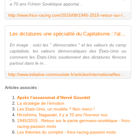
a 70 ans l'Union Soviétique apportai...
http://www.frico-racing.com/2015/08/1945-2015-retour-sur-le-pacte-germano-sovietique.html
Les dictatures une spécialité du Capitalisme : l'album vidéo des dictateurs made in USA ! - INITIATIVE COMMUNISTE
En image : voici les " démocraties " et les valeurs du camp
capitaliste, les valeurs démocratiques des États-Unis ou
comment les États-Unis soutiennent des dictatures féroces
partout dans le m...
http://www.initiative-communiste.fr/articles/international/les-dictatures-une-specialite-du-capitalisme/
Articles associés :
Après l’assassinat d’Hervé Gourdel
La stratégie de l’émotion
Les Etats-Unis, un modèle ? Non merci !
Hiroshima, Nagasaki, il y a 70 ans l'horreur nuc
1945/2015...Retour sur le pacte germano-soviétique - frico-
racing-passion moto
Les théories du complot - frico-racing-passion moto