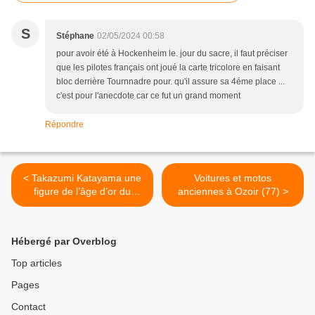
S
Stéphane
02/05/2024 00:58
pour avoir été à Hockenheim le. jour du sacre, il faut préciser
que les pilotes français ont joué la carte tricolore en faisant
bloc derrière Tournnadre pour. qu'il assure sa 4éme place ...
c'est pour l'anecdote car ce fut un grand moment
Répondre
< Takazumi Katayama une
Voitures et motos
figure de l’âge d’or du
anciennes à Ozoir (77) >
Continental Circus
Hébergé par Overblog
Top articles
Pages
Contact