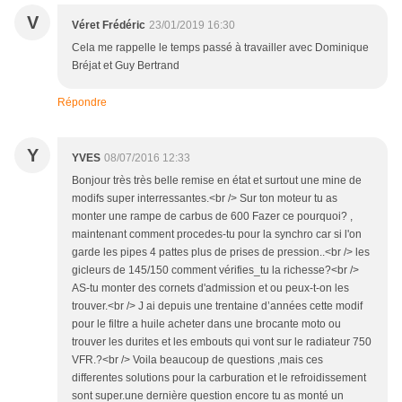
V
Véret Frédéric
23/01/2019 16:30
Cela me rappelle le temps passé à travailler avec Dominique
Bréjat et Guy Bertrand
Répondre
Y
YVES
08/07/2016 12:33
Bonjour très très belle remise en état et surtout une mine de
modifs super interressantes.<br /> Sur ton moteur tu as
monter une rampe de carbus de 600 Fazer ce pourquoi? ,
maintenant comment procedes-tu pour la synchro car si l'on
garde les pipes 4 pattes plus de prises de pression..<br /> les
gicleurs de 145/150 comment vérifies_tu la richesse?<br />
AS-tu monter des cornets d'admission et ou peux-t-on les
trouver.<br /> J ai depuis une trentaine d’années cette modif
pour le filtre a huile acheter dans une brocante moto ou
trouver les durites et les embouts qui vont sur le radiateur 750
VFR.?<br /> Voila beaucoup de questions ,mais ces
differentes solutions pour la carburation et le refroidissement
sont super.une dernière question encore tu as monté un