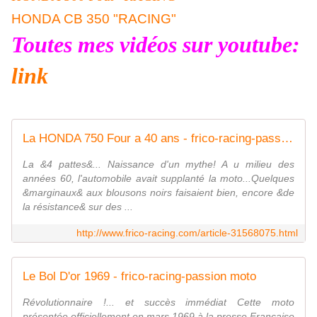
HONDA CB 350 "RACING"
Toutes mes vidéos sur youtube:
link
La HONDA 750 Four a 40 ans - frico-racing-passion moto
La &4 pattes&... Naissance d'un mythe! A u milieu des
années 60, l'automobile avait supplanté la moto...Quelques
&marginaux& aux blousons noirs faisaient bien, encore &de
la résistance& sur des ...
http://www.frico-racing.com/article-31568075.html
Le Bol D'or 1969 - frico-racing-passion moto
Révolutionnaire !... et succès immédiat Cette moto
présentée officiellement en mars 1969 à la presse Française