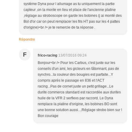
système Dyna pour l allumage as tu uniquement la partie
capteur ,on la monte en lieu et place de l'ancienne platine
,réglage au stroboscope on garde les bobines (j ai monté des
Bol d'or car on peut remplacer les fils HT pas sur les 4 pattes
d'origine)<br /> je te remercie de ta réponse .
Répondre
F
frico-racing
13/07/2016 09:24
Bonjour<br /> Pour les Carbus, c'est juste sur les
conseils d'un ami, les gicleurs en tâtonnant, pas de
synchro...la couleur des bougies est parfaite...Y
compris après le passage en 836 et l'ACT
racing...Pas de cornet juste un petit grillage...Le
durite commerce standard est raccordée aux durites
huile de la VFR 2 serflexs par raccord. Le Dyna
remplace la platine d'origine, les bobines BO sont
une bonne solution aussi....Réglage strobo bien sur !
Bon courage